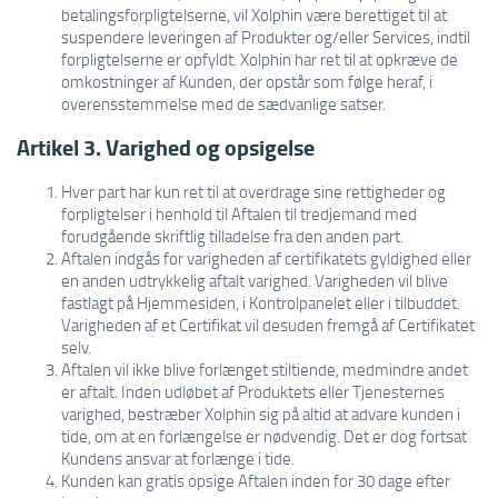
betalingsforpligtelserne, vil Xolphin være berettiget til at
suspendere leveringen af Produkter og/eller Services, indtil
forpligtelserne er opfyldt. Xolphin har ret til at opkræve de
omkostninger af Kunden, der opstår som følge heraf, i
overensstemmelse med de sædvanlige satser.
Artikel 3. Varighed og opsigelse
Hver part har kun ret til at overdrage sine rettigheder og
forpligtelser i henhold til Aftalen til tredjemand med
forudgående skriftlig tilladelse fra den anden part.
Aftalen indgås for varigheden af certifikatets gyldighed eller
en anden udtrykkelig aftalt varighed. Varigheden vil blive
fastlagt på Hjemmesiden, i Kontrolpanelet eller i tilbuddet.
Varigheden af et Certifikat vil desuden fremgå af Certifikatet
selv.
Aftalen vil ikke blive forlænget stiltiende, medmindre andet
er aftalt. Inden udløbet af Produktets eller Tjenesternes
varighed, bestræber Xolphin sig på altid at advare kunden i
tide, om at en forlængelse er nødvendig. Det er dog fortsat
Kundens ansvar at forlænge i tide.
Kunden kan gratis opsige Aftalen inden for 30 dage efter