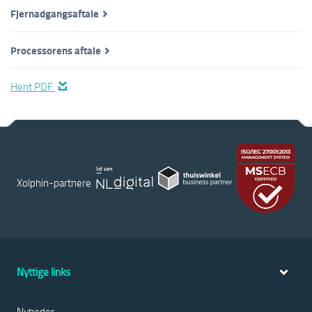
Fjernadgangsaftale
Processorens aftale
Hent PDF
Xolphin-partnere
Nyttige links
Nyheder