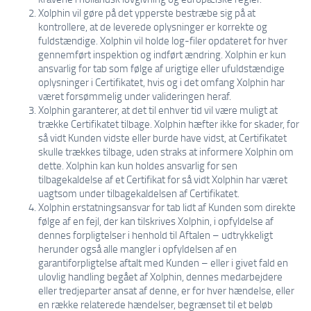
Xolphin vil gøre på det ypperste bestræbe sig på at
kontrollere, at de leverede oplysninger er korrekte og
fuldstændige. Xolphin vil holde log-filer opdateret for hver
gennemført inspektion og indført ændring. Xolphin er kun
ansvarlig for tab som følge af urigtige eller ufuldstændige
oplysninger i Certifikatet, hvis og i det omfang Xolphin har
været forsømmelig under valideringen heraf.
Xolphin garanterer, at det til enhver tid vil være muligt at
trække Certifikatet tilbage. Xolphin hæfter ikke for skader, for
så vidt Kunden vidste eller burde have vidst, at Certifikatet
skulle trækkes tilbage, uden straks at informere Xolphin om
dette. Xolphin kan kun holdes ansvarlig for sen
tilbagekaldelse af et Certifikat for så vidt Xolphin har været
uagtsom under tilbagekaldelsen af Certifikatet.
Xolphin erstatningsansvar for tab lidt af Kunden som direkte
følge af en fejl, der kan tilskrives Xolphin, i opfyldelse af
dennes forpligtelser i henhold til Aftalen – udtrykkeligt
herunder også alle mangler i opfyldelsen af en
garantiforpligtelse aftalt med Kunden – eller i givet fald en
ulovlig handling begået af Xolphin, dennes medarbejdere
eller tredjeparter ansat af denne, er for hver hændelse, eller
en række relaterede hændelser, begrænset til et beløb