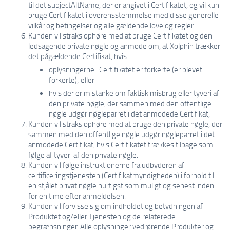
til det subjectAltName, der er angivet i Certifikatet, og vil kun
bruge Certifikatet i overensstemmelse med disse generelle
vilkår og betingelser og alle gældende love og regler.
Kunden vil straks ophøre med at bruge Certifikatet og den
ledsagende private nøgle og anmode om, at Xolphin trækker
det pågældende Certifikat, hvis:
oplysningerne i Certifikatet er forkerte (er blevet
forkerte); eller
hvis der er mistanke om faktisk misbrug eller tyveri af
den private nøgle, der sammen med den offentlige
nøgle udgør nøgleparret i det anmodede Certifikat,
Kunden vil straks ophøre med at bruge den private nøgle, der
sammen med den offentlige nøgle udgør nøgleparret i det
anmodede Certifikat, hvis Certifikatet trækkes tilbage som
følge af tyveri af den private nøgle.
Kunden vil følge instruktionerne fra udbyderen af
certificeringstjenesten (Certifikatmyndigheden) i forhold til
en stjålet privat nøgle hurtigst som muligt og senest inden
for en time efter anmeldelsen.
Kunden vil forvisse sig om indholdet og betydningen af
Produktet og/eller Tjenesten og de relaterede
begrænsninger. Alle oplysninger vedrørende Produkter og