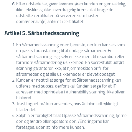
Efter udstedelse, giver leverandøren kunden en genkaldelig,
ikke-eksklusiv, ikke-overdragelig licens til at bruge de
udstedte certifikater på serveren som hoster
domænenavn(e) anføret i certifikatet.
Artikel 5. Sårbarhedsscanning
En Sårbarhedsscanning er en tjeneste, der kun kan ses som
en passiv foranstaltning til at opdage sårbarheder. En
sårbarhed scanning i sig selv er ikke ment til reparation eller
forhindre sårbarheder og usikkerhed. En succesfuldt udført
scanning garanterer ikke, at hjemmesiden er fri for
sårbarheder, og at alle usikkerheder er blevet opdaget.
Kunden er nødt til at sørge for, at Sårbarhedsscanning kan
udføres med succes, derfor skal Kunden sørge for at IP-
adressen med oprindelse i Vulnerability scanning ikke bliver
blokeret.
TrustLogoet må kun anvendes, hvis Xolphin udtrykkeligt
tillader det.
Xolphin er forpligtet til at tilpasse Sårbarhedsscanning, fjerne
den og ændre eller opdatere den. Ændringerne kan
foretages, uden at informere kunden.