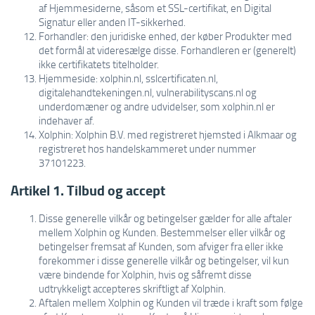
af Hjemmesiderne, såsom et SSL-certifikat, en Digital
Signatur eller anden IT-sikkerhed.
Forhandler: den juridiske enhed, der køber Produkter med
det formål at videresælge disse. Forhandleren er (generelt)
ikke certifikatets titelholder.
Hjemmeside: xolphin.nl, sslcertificaten.nl,
digitalehandtekeningen.nl, vulnerabilityscans.nl og
underdomæner og andre udvidelser, som xolphin.nl er
indehaver af.
Xolphin: Xolphin B.V. med registreret hjemsted i Alkmaar og
registreret hos handelskammeret under nummer
37101223.
Artikel 1. Tilbud og accept
Disse generelle vilkår og betingelser gælder for alle aftaler
mellem Xolphin og Kunden. Bestemmelser eller vilkår og
betingelser fremsat af Kunden, som afviger fra eller ikke
forekommer i disse generelle vilkår og betingelser, vil kun
være bindende for Xolphin, hvis og såfremt disse
udtrykkeligt accepteres skriftligt af Xolphin.
Aftalen mellem Xolphin og Kunden vil træde i kraft som følge