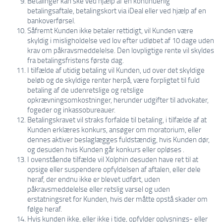
Betalinger kan ske ved hjælp af en kontinuerlig
betalingsaftale, betalingskort via iDeal eller ved hjælp af en
bankoverførsel.
Såfremt Kunden ikke betaler rettidigt, vil Kunden være
skyldig i misligholdelse ved lov efter udløbet af 10 dage uden
krav om påkravsmeddelelse. Den lovpligtige rente vil skyldes
fra betalingsfristens første dag.
I tilfælde af utidig betaling vil Kunden, ud over det skyldige
beløb og de skyldige renter herpå, være forpligtet til fuld
betaling af de udenretslige og retslige
opkrævningsomkostninger, herunder udgifter til advokater,
fogeder og inkassobureauer.
Betalingskravet vil straks forfalde til betaling, i tilfælde af at
Kunden erklæres konkurs, ansøger om moratorium, eller
dennes aktiver beslaglægges fuldstændig, hvis Kunden dør,
og desuden hvis Kunden går konkurs eller opløses .
I ovenstående tilfælde vil Xolphin desuden have ret til at
opsige eller suspendere opfyldelsen af aftalen, eller dele
heraf, der endnu ikke er blevet udført, uden
påkravsmeddelelse eller retslig varsel og uden
erstatningsret for Kunden, hvis der måtte opstå skader om
følge heraf.
Hvis kunden ikke, eller ikke i tide, opfylder oplysnings- eller