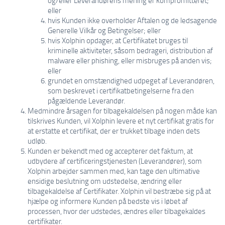
og/eller Leverandørens mening er kompromitteret;
eller
hvis Kunden ikke overholder Aftalen og de ledsagende
Generelle Vilkår og Betingelser; eller
hvis Xolphin opdager, at Certifikatet bruges til
kriminelle aktiviteter, såsom bedrageri, distribution af
malware eller phishing, eller misbruges på anden vis;
eller
grundet en omstændighed udpeget af Leverandøren,
som beskrevet i certifikatbetingelserne fra den
pågældende Leverandør.
Medmindre årsagen for tilbagekaldelsen på nogen måde kan
tilskrives Kunden, vil Xolphin levere et nyt certifikat gratis for
at erstatte et certifikat, der er trukket tilbage inden dets
udløb.
Kunden er bekendt med og accepterer det faktum, at
udbydere af certificeringstjenesten (Leverandører), som
Xolphin arbejder sammen med, kan tage den ultimative
ensidige beslutning om udstedelse, ændring eller
tilbagekaldelse af Certifikater. Xolphin vil bestræbe sig på at
hjælpe og informere Kunden på bedste vis i løbet af
processen, hvor der udstedes, ændres eller tilbagekaldes
certifikater.