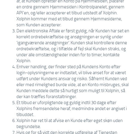
af, at Kunden opretter en Konto på Hjemmesiden, placerer
en ordre gennem Hjemmesiden i Kontrolpanelet, gennem
API'en, og/eller accepterer et tilbud udstedt af Xolphin.
Xolphin kommer med et tilbud gennem Hjemmesiderne,
som Kunden accepterer.
Den elektroniske Aftale er først gyldig, når Kunden har set en
korrekt ordrebekræftelse og ansøgningen er synlig under
'igangværende ansøgninger'. Kunden skal kontrollere denne
ordrebekræftelse, og i tilfælde af fejl skal Kunden straks, og
under alle omstændigheder inden for to timer, kontakte
Xolphin.
Enhver handling, der finder sted på Kundens Konto efter
login-oplysningerne er indtastet, vil blive anset for at været
udført under Kundens ansvar og risiko. Såfremt Kunden ved
eller med rimelighed burde vide, at en Konto misbruges, skal
Kunden meddele dette så hurtigt som muligt til Xolphin, så
der kan træffes foranstaltninger.
Et tilbud er uforpligtende og gyldig indtil 30 dage efter
Xolphins fremsendelse heraf, medmindre andet er angivet i
tilbuddet.
Xolphin har ret til at afvise en Kunde efter eget skøn uden
begrundelse.
Hvis og for så vidt den korrekte udførelse af Tjenesten