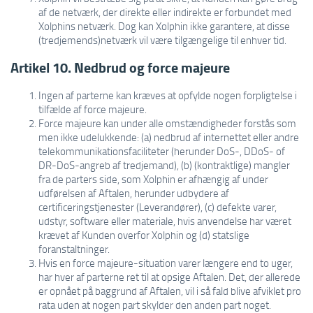
af de netværk, der direkte eller indirekte er forbundet med
Xolphins netværk. Dog kan Xolphin ikke garantere, at disse
(tredjemends)netværk vil være tilgængelige til enhver tid.
Artikel 10. Nedbrud og force majeure
Ingen af parterne kan kræves at opfylde nogen forpligtelse i
tilfælde af force majeure.
Force majeure kan under alle omstændigheder forstås som
men ikke udelukkende: (a) nedbrud af internettet eller andre
telekommunikationsfaciliteter (herunder DoS-, DDoS- of
DR-DoS-angreb af tredjemand), (b) (kontraktlige) mangler
fra de parters side, som Xolphin er afhængig af under
udførelsen af Aftalen, herunder udbydere af
certificeringstjenester (Leverandører), (c) defekte varer,
udstyr, software eller materiale, hvis anvendelse har været
krævet af Kunden overfor Xolphin og (d) statslige
foranstaltninger.
Hvis en force majeure-situation varer længere end to uger,
har hver af parterne ret til at opsige Aftalen. Det, der allerede
er opnået på baggrund af Aftalen, vil i så fald blive afviklet pro
rata uden at nogen part skylder den anden part noget.