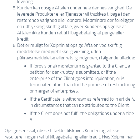
levering.
Kunden kan opsige Aftalen under hele dennes varighed. De
leverede Produkter eller Tjenester vil trækkes tilbage i den
resterende varighed eller ophøre. Medmindre der foreligger
en udtrykkelig skriftlig aftale, giver Kundens opsigelse af
Aftalen ikke Kunden ret til tilbagebetaling af penge eller
kredit.
Det er muligt for Xolphin at opsige Aftalen ved skriftlig
meddelelse med øjeblikkelig virkning, uden
påkravsmeddelelse eller retslig indgriben, i følgende tilfælde:
If (provisional) moratorium is granted to the Client, a
petition for bankruptcy is submitted, or if the
enterprise of the Client goes into liquidation, or is
terminated other than for the purpose of restructuring
or merger of enterprises.
If the Certificate is withdrawn as referred to in article 4,
in circumstances that can be attributed to the Client.
If the Client does not fulfil the obligations under article
5.
Opsigelsen skal, i disse tilfælde, tilskrives Kunden og vil ikke
resultere i nogen ret til tilbagebetaling eller kredit. Hvis Xolphin har