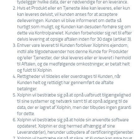
tydeliggør hvilke data, der er nødvendige for en leverance.
Hvis et Produkt eller en Tjeneste ikke kan leveres, eller kun
kan leveres delvist, vil kunden anses for at acceptere
delleveringen. Kunden vil blive informeret om dette så
hurtigt som muligt, og Kunden kan desuden forhøre sig om
dette via Kontrolpanelet. Kunden forbeholder sig ret til efter
delvis levering at opsige aftalen inden for 30 dage (artikel 3).
Enhver vare leveret til Kunden forbliver Xolphins ejendom,
indtil alle tilgodehavender hos denne Kunde for Produkter
og/eller Tjenester, der skal leveres eller er leveret i henhold
til Aftalen, og de medfølgende omkostninger, er betalt helt
og fuldt til Xolphin.
Rettigheder vil tildeles eller overdrages til Kunden, når
Kunden helt og rettidigt har gennemført de aftalte
betalinger.
Xolphin vil bestræbe sig på at opnå uafbrudt tilgængelighed
til sine systemer og netværk samt til at opnå adgang til de
data, der er lagret af Xolphin, men der tilbydes ingen garanti
for dette.
Xolphin vil bestræbe sig på at holde sin anvendte software
opdateret. Xolphin er dog hermed afhængig af sine
Leverandør(er), herunder udbydere af certificeringstjenester.
Xolphin vil bestræbe sig på at sikre, at Kunden kan gøre brug