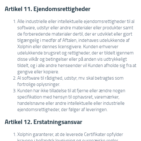
Artikel 11. Ejendomsrettigheder
Alle industrielle eller intellektuelle ejendomsrettigheder til al
software, udstyr eller andre materialer eller produkter samt
de forberedende materialer dertil, der er udviklet eller gjort
tilgængelig i medfør af Aftalen, indehaves udelukkende af
Xolphin eller dennes licensgivere. Kunden erhverver
udelukkende brugsret og rettigheder, der er tildelt igennem
disse vilkår og betingelser eller på anden vis udtrykkeligt
tildelt, og i alle andre henseender vil Kunden afholde sig fra at
gengive eller kopiere.
Al software til rådighed, udstyr, mv. skal betragtes som
fortrolige oplysninger.
Kunden har ikke tilladelse til at fjerne eller ændre nogen
specifikation med hensyn til ophavsret, varemærker,
handelsnavne eller andre intellektuelle eller industrielle
ejendomsrettigheder, der følger af leveringen.
Artikel 12. Erstatningsansvar
Xolphin garanterer, at de leverede Certifikater opfylder
kravene i hollandsk lovgivning og europæiske regler.