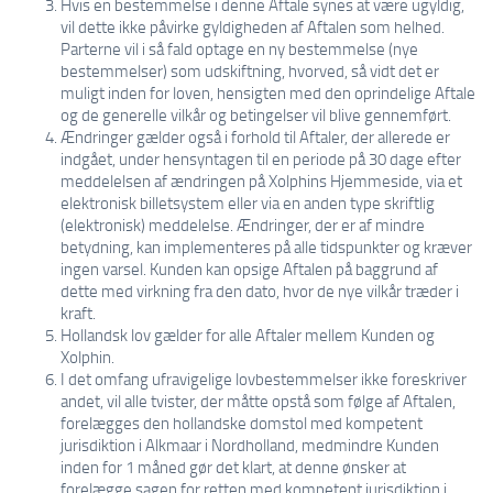
Hvis en bestemmelse i denne Aftale synes at være ugyldig,
vil dette ikke påvirke gyldigheden af Aftalen som helhed.
Parterne vil i så fald optage en ny bestemmelse (nye
bestemmelser) som udskiftning, hvorved, så vidt det er
muligt inden for loven, hensigten med den oprindelige Aftale
og de generelle vilkår og betingelser vil blive gennemført.
Ændringer gælder også i forhold til Aftaler, der allerede er
indgået, under hensyntagen til en periode på 30 dage efter
meddelelsen af ændringen på Xolphins Hjemmeside, via et
elektronisk billetsystem eller via en anden type skriftlig
(elektronisk) meddelelse. Ændringer, der er af mindre
betydning, kan implementeres på alle tidspunkter og kræver
ingen varsel. Kunden kan opsige Aftalen på baggrund af
dette med virkning fra den dato, hvor de nye vilkår træder i
kraft.
Hollandsk lov gælder for alle Aftaler mellem Kunden og
Xolphin.
I det omfang ufravigelige lovbestemmelser ikke foreskriver
andet, vil alle tvister, der måtte opstå som følge af Aftalen,
forelægges den hollandske domstol med kompetent
jurisdiktion i Alkmaar i Nordholland, medmindre Kunden
inden for 1 måned gør det klart, at denne ønsker at
forelægge sagen for retten med kompetent jurisdiktion i