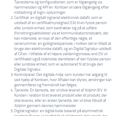
Tjenesterne og konfigurationen, som er tilgængelig via
hjemmesiden og API'en. Kontoen vil være tilgængelig efter
indtastning af login-oplysninger.
Certifikat: en digitalt signeret elektronisk datafil, som er
udstedt af en certifikatmyndighed (CA) til en fysisk person
eller juridisk enhed, som bestræber sig på at udføre
(forretnings)aktiviteter via et kommunikationsnetværk, der
kan indeholde: en kopi af den offentlige nøgle, et
serienummer, en gyldighedsperiode, i hvilken det er tilladt at
bruge den elektroniske datafil, og en Digital Signatur udstedt
af CA'en. I tilfælde af et højere valideringsniveau end DV vil
certifikatet også indeholde identiteten af den fysiske person
eller juridiske enhed, som er autoriseret til at bruge den
Digitale Signatur.
Kontrolpanel: Det digitale miljø, som kunden har adgang til
ved hjælp af Kontoen, hvor Aftalen kan styres, ændringer kan
gennemføres og fremskridt kan følges.
Tjeneste: En tjeneste, der vil blive leveret af Xolphin B.V. til
Kunden i relation til et leveret produkt eller et produkt, der
skal leveres, eller en anden tjeneste, der vil blive tilbudt af
Xolphin gennem dennes hjemmesider.
Digital signatur: en digital kode baseret på asymmetrisk
kryptografi som er knyttet til et elektronisk dokument, der