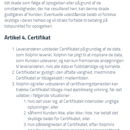
lidt skade som følge af opsigelsen eller på grund af de
omstændigheder, der har resulteret heri, kan denne skade
godtgøres af Kunden. Eventuelle udestående beløb vil forblive
skyldige i deres helhed og vil straks forfalde til betaling på
tidspunktet for opsigelsen.
Artikel 4. Certifikat
Leverandøren udsteder Certifikatet på grundlag af de data,
som Xolphin leverer. Xolphin har pligt til at inspicere de data,
som Kunden udleverer, og kan kun fremsende ansøgningen
til leverandøren, hvis alle data er fuldstændige og korrekte.
Certifikatet er gyldigt i den aftalte varighed, medmindre
Certifikatet er tilbagekaldt i mellemtiden.
Xolphin og/eller udbyderen af certificeringstjenesten kan
trække Certifikatet tilbage med øjeblikkelig virkning, før det
udløber, i følgende situationer:
hvis det viser sig, at Certifikatet indeholder urigtige
oplysninger; eller
såfremt Kunden ikke, eller ikke i tide, har betalt det
skyldige beløb for Certifikatet; eller
hvis pålideligheden af Certifikatet, efter Xolphins