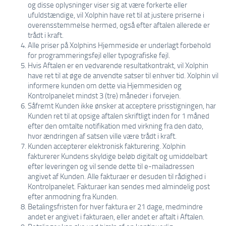
og disse oplysninger viser sig at være forkerte eller
ufuldstændige, vil Xolphin have ret til at justere priserne i
overensstemmelse hermed, også efter aftalen allerede er
trådt i kraft.
Alle priser på Xolphins Hjemmeside er underlagt forbehold
for programmeringsfejl eller typografiske fejl.
Hvis Aftalen er en vedvarende resultatkontrakt, vil Xolphin
have ret til at øge de anvendte satser til enhver tid. Xolphin vil
informere kunden om dette via Hjemmesiden og
Kontrolpanelet mindst 3 (tre) måneder i forvejen.
Såfremt Kunden ikke ønsker at acceptere prisstigningen, har
Kunden ret til at opsige aftalen skriftligt inden for 1 måned
efter den omtalte notifikation med virkning fra den dato,
hvor ændringen af satsen ville være trådt i kraft.
Kunden accepterer elektronisk fakturering. Xolphin
fakturerer Kundens skyldige beløb digitalt og umiddelbart
efter leveringen og vil sende dette til e-mailadressen
angivet af Kunden. Alle fakturaer er desuden til rådighed i
Kontrolpanelet. Fakturaer kan sendes med almindelig post
efter anmodning fra Kunden.
Betalingsfristen for hver faktura er 21 dage, medmindre
andet er angivet i fakturaen, eller andet er aftalt i Aftalen.