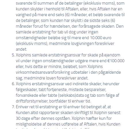
svarende til summen af de betalinger (eksklusiv moms), som
kunden skylder i henhold til Aftalen, eller, hvis Aftalen har en
varighed på mere end seks (6) måneder, et beløb svarende til
de betalinger, som kunden har skyldt i de sidste seks (6)
måneder forud for hændelsen, der forårsagede skaden. Den
samlede erstatning for tab vil dog under ingen
omstændigheder beløbe sig til mere end 10.000 euro
(eksklusiv moms), medmindre lovgivningen foreskriver
andet.
Xolphins samlede erstatningsansvar for skade på ejendom
vil under ingen omstændigheder udgøre mere end €100.000
eller, hvis dette er mindre, beløbet, som Xolphins
virksomhedsansvarsforsikring udbetaler i den pågældende
sag, medmindre loven foreskriver andet.
Xolphins erstatningsansvar ved indirekte skader, herunder
følgeskader, tabt fortjeneste, mistede besparelser,
forvanskede eller tabte (selskabs)data og tab som følge af
driftsforstyrrelser, bortfalder til enhver tid.
Enhver ret til erstatning er til enhver tid betinget af, at
Kunden altid rapporterer skaden skriftligt til Xolphin senest
30 dage efter dennes opståen. Xolphin hæfter kun for
misligholdelse af dennes udførelse af Aftalen, hvis Kunden