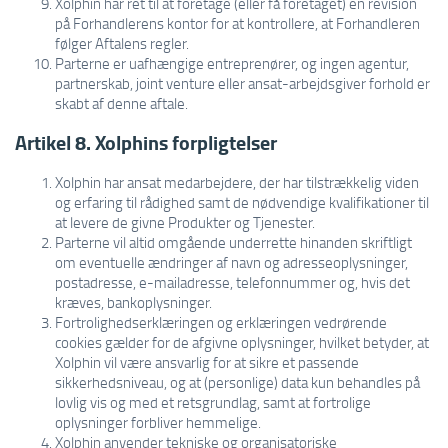
Xolphin har ret til at foretage (eller få foretaget) en revision
på Forhandlerens kontor for at kontrollere, at Forhandleren
følger Aftalens regler.
Parterne er uafhængige entreprenører, og ingen agentur,
partnerskab, joint venture eller ansat-arbejdsgiver forhold er
skabt af denne aftale.
Artikel 8. Xolphins forpligtelser
Xolphin har ansat medarbejdere, der har tilstrækkelig viden
og erfaring til rådighed samt de nødvendige kvalifikationer til
at levere de givne Produkter og Tjenester.
Parterne vil altid omgående underrette hinanden skriftligt
om eventuelle ændringer af navn og adresseoplysninger,
postadresse, e-mailadresse, telefonnummer og, hvis det
kræves, bankoplysninger.
Fortrolighedserklæringen og erklæringen vedrørende
cookies gælder for de afgivne oplysninger, hvilket betyder, at
Xolphin vil være ansvarlig for at sikre et passende
sikkerhedsniveau, og at (personlige) data kun behandles på
lovlig vis og med et retsgrundlag, samt at fortrolige
oplysninger forbliver hemmelige.
Xolphin anvender tekniske og organisatoriske