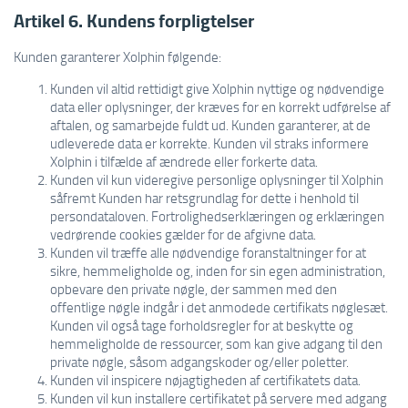
Artikel 6. Kundens forpligtelser
Kunden garanterer Xolphin følgende:
Kunden vil altid rettidigt give Xolphin nyttige og nødvendige
data eller oplysninger, der kræves for en korrekt udførelse af
aftalen, og samarbejde fuldt ud. Kunden garanterer, at de
udleverede data er korrekte. Kunden vil straks informere
Xolphin i tilfælde af ændrede eller forkerte data.
Kunden vil kun videregive personlige oplysninger til Xolphin
såfremt Kunden har retsgrundlag for dette i henhold til
persondataloven. Fortrolighedserklæringen og erklæringen
vedrørende cookies gælder for de afgivne data.
Kunden vil træffe alle nødvendige foranstaltninger for at
sikre, hemmeligholde og, inden for sin egen administration,
opbevare den private nøgle, der sammen med den
offentlige nøgle indgår i det anmodede certifikats nøglesæt.
Kunden vil også tage forholdsregler for at beskytte og
hemmeligholde de ressourcer, som kan give adgang til den
private nøgle, såsom adgangskoder og/eller poletter.
Kunden vil inspicere nøjagtigheden af certifikatets data.
Kunden vil kun installere certifikatet på servere med adgang