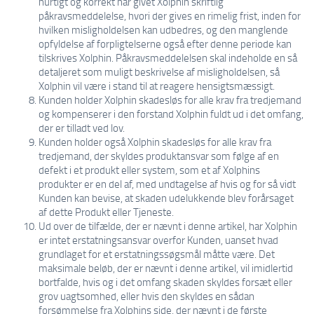
hurtigt og korrekt har givet Xolphin skriftlig
påkravsmeddelelse, hvori der gives en rimelig frist, inden for
hvilken misligholdelsen kan udbedres, og den manglende
opfyldelse af forpligtelserne også efter denne periode kan
tilskrives Xolphin. Påkravsmeddelelsen skal indeholde en så
detaljeret som muligt beskrivelse af misligholdelsen, så
Xolphin vil være i stand til at reagere hensigtsmæssigt.
Kunden holder Xolphin skadesløs for alle krav fra tredjemand
og kompenserer i den forstand Xolphin fuldt ud i det omfang,
der er tilladt ved lov.
Kunden holder også Xolphin skadesløs for alle krav fra
tredjemand, der skyldes produktansvar som følge af en
defekt i et produkt eller system, som et af Xolphins
produkter er en del af, med undtagelse af hvis og for så vidt
Kunden kan bevise, at skaden udelukkende blev forårsaget
af dette Produkt eller Tjeneste.
Ud over de tilfælde, der er nævnt i denne artikel, har Xolphin
er intet erstatningsansvar overfor Kunden, uanset hvad
grundlaget for et erstatningssøgsmål måtte være. Det
maksimale beløb, der er nævnt i denne artikel, vil imidlertid
bortfalde, hvis og i det omfang skaden skyldes forsæt eller
grov uagtsomhed, eller hvis den skyldes en sådan
forsømmelse fra Xolphins side, der nævnt i de første