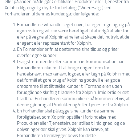
eller på anden måde gør Certifikater, Produkter eller Tjenester fra
Xolphin tilgængelig i bytte for betaling ("Videresalg") ved
Forhandleren til dennes kunder, gælder følgende:
Forhandlerne vil handle i eget navn, for egen regning, og på
egen risiko og vil ikke være berettiget til at indgå aftaler for
eller på vegne af Xolphin ej heller at skabe det indtryk, at de
er agent eller repræsentant for Xolphin.
En Forhandler er fri at bestemme sine tilbud og priser
overfor egne kunder.
I salgsfremmende eller kommerciel kommunikation har
Forhandleren ikke ret til at bruge nogen form for
handelsnavn, mærkenavn, logoer, eller tegn på Xolphin med
det formål at gøre brug af Xolphins goodwill eller gode
omdømme til at tiltrække kunder til Forhandleren uden
forudgående skriftlig tilladelse fra Xolphin. Imidlertid er det
tilladt for Forhandleren kommunikere på kommerciel vis, at
denne gør brug af Produkter og/eller Tjenester fra Xolphin.
En Forhandler skal pålægge sine kunder de samme
forpligtelser, som Xolphin opstiller i forbindelse med
Produkt(er) eller Tjeneste(r), der stilles til rådighed, og de
oplysninger der skal gives. Xolphin kan kræve, at
Forhandleren fremlægger bevis for dette.