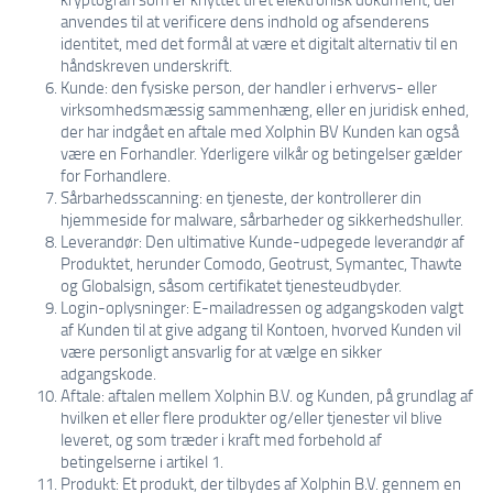
anvendes til at verificere dens indhold og afsenderens
identitet, med det formål at være et digitalt alternativ til en
håndskreven underskrift.
Kunde: den fysiske person, der handler i erhvervs- eller
virksomhedsmæssig sammenhæng, eller en juridisk enhed,
der har indgået en aftale med Xolphin BV Kunden kan også
være en Forhandler. Yderligere vilkår og betingelser gælder
for Forhandlere.
Sårbarhedsscanning: en tjeneste, der kontrollerer din
hjemmeside for malware, sårbarheder og sikkerhedshuller.
Leverandør: Den ultimative Kunde-udpegede leverandør af
Produktet, herunder Comodo, Geotrust, Symantec, Thawte
og Globalsign, såsom certifikatet tjenesteudbyder.
Login-oplysninger: E-mailadressen og adgangskoden valgt
af Kunden til at give adgang til Kontoen, hvorved Kunden vil
være personligt ansvarlig for at vælge en sikker
adgangskode.
Aftale: aftalen mellem Xolphin B.V. og Kunden, på grundlag af
hvilken et eller flere produkter og/eller tjenester vil blive
leveret, og som træder i kraft med forbehold af
betingelserne i artikel 1.
Produkt: Et produkt, der tilbydes af Xolphin B.V. gennem en