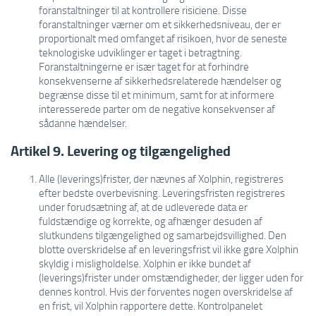
foranstaltninger til at kontrollere risiciene. Disse
foranstaltninger værner om et sikkerhedsniveau, der er
proportionalt med omfanget af risikoen, hvor de seneste
teknologiske udviklinger er taget i betragtning.
Foranstaltningerne er især taget for at forhindre
konsekvenserne af sikkerhedsrelaterede hændelser og
begrænse disse til et minimum, samt for at informere
interesserede parter om de negative konsekvenser af
sådanne hændelser.
Artikel 9. Levering og tilgængelighed
Alle (leverings)frister, der nævnes af Xolphin, registreres
efter bedste overbevisning. Leveringsfristen registreres
under forudsætning af, at de udleverede data er
fuldstændige og korrekte, og afhænger desuden af
slutkundens tilgængelighed og samarbejdsvillighed. Den
blotte overskridelse af en leveringsfrist vil ikke gøre Xolphin
skyldig i misligholdelse. Xolphin er ikke bundet af
(leverings)frister under omstændigheder, der ligger uden for
dennes kontrol. Hvis der forventes nogen overskridelse af
en frist, vil Xolphin rapportere dette. Kontrolpanelet