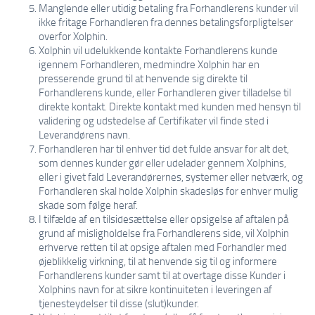
Manglende eller utidig betaling fra Forhandlerens kunder vil
ikke fritage Forhandleren fra dennes betalingsforpligtelser
overfor Xolphin.
Xolphin vil udelukkende kontakte Forhandlerens kunde
igennem Forhandleren, medmindre Xolphin har en
presserende grund til at henvende sig direkte til
Forhandlerens kunde, eller Forhandleren giver tilladelse til
direkte kontakt. Direkte kontakt med kunden med hensyn til
validering og udstedelse af Certifikater vil finde sted i
Leverandørens navn.
Forhandleren har til enhver tid det fulde ansvar for alt det,
som dennes kunder gør eller udelader gennem Xolphins,
eller i givet fald Leverandørernes, systemer eller netværk, og
Forhandleren skal holde Xolphin skadesløs for enhver mulig
skade som følge heraf.
I tilfælde af en tilsidesættelse eller opsigelse af aftalen på
grund af misligholdelse fra Forhandlerens side, vil Xolphin
erhverve retten til at opsige aftalen med Forhandler med
øjeblikkelig virkning, til at henvende sig til og informere
Forhandlerens kunder samt til at overtage disse Kunder i
Xolphins navn for at sikre kontinuiteten i leveringen af
tjenesteydelser til disse (slut)kunder.