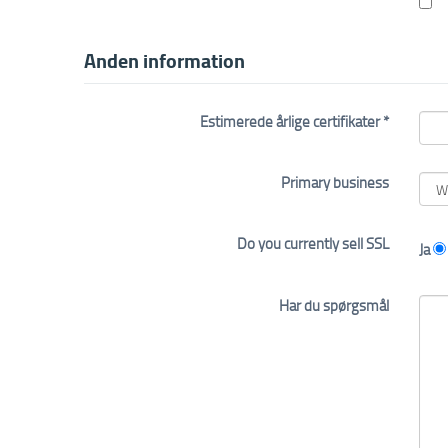
Anden information
Estimerede årlige certifikater *
Primary business
Do you currently sell SSL
Ja
Har du spørgsmål