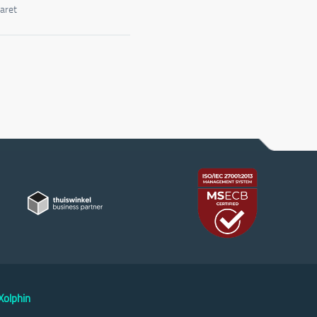
aret
olphin