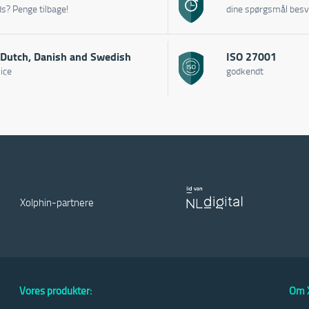
eds? Penge tilbage!
dine spørgsmål besv
 Dutch, Danish and Swedish
ISO 27001
ice
godkendt
Xolphin-partnere
Vores produkter:
Om X