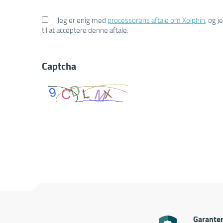
Jeg er enig med
processorens aftale om Xolphin
, og 
til at acceptere denne aftale.
Captcha
Garanter