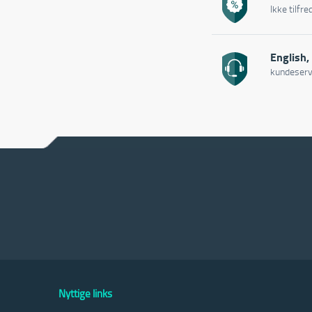
Ikke tilfr
English,
kundeserv
Nyttige links