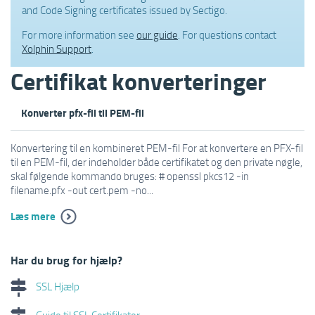
and Code Signing certificates issued by Sectigo.
For more information see
our guide
. For questions contact
Xolphin Support
.
Certifikat konverteringer
Konverter pfx-fil til PEM-fil
Konvertering til en kombineret PEM-fil For at konvertere en PFX-fil
til en PEM-fil, der indeholder både certifikatet og den private nøgle,
skal følgende kommando bruges: # openssl pkcs12 -in
filename.pfx -out cert.pem -no...
Læs mere
Har du brug for hjælp?
SSL Hjælp
Guide til SSL Certifikater