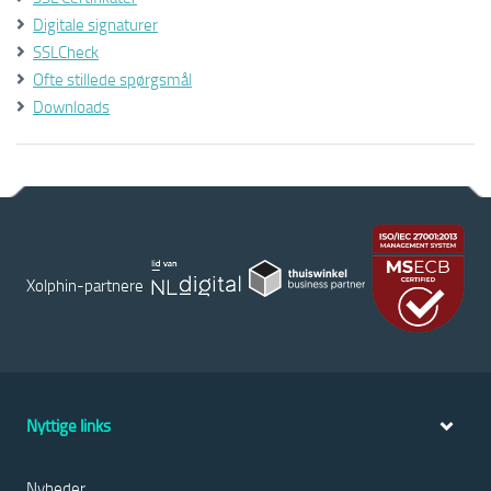
Digitale signaturer
SSLCheck
Ofte stillede spørgsmål
Downloads
Xolphin-partnere
Nyttige links
Nyheder