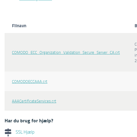
Filnavn
B
C
P
COMODO_ECC_Organization_Validation_Secure_Server_CA.crt
i
2
COMODOECCAAA.crt
AAACertificateServices.crt
Har du brug for hjælp?
SSL Hjælp