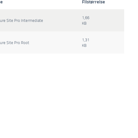
se
Filstørrelse
1,66
cure Site Pro Intermediate
KB
1,31
cure Site Pro Root
KB