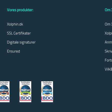
Vores produkter:
Om X
Xolphin.dk
Om X
SSL Certifikater
Xolp
Digitale signaturer
Anm
Ensured
Skri
Fort
Vilk