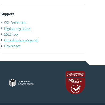
Support
SSL Certifikater
Digitale signaturer
SSLCheck
Ofte stillede spørgsmål
Downloads