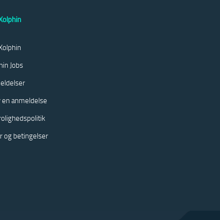
olphin
olphin
hin Jobs
eldelser
v en anmeldelse
rolighedspolitik
år og betingelser