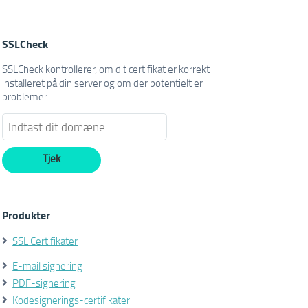
SSLCheck
SSLCheck kontrollerer, om dit certifikat er korrekt
installeret på din server og om der potentielt er
problemer.
Produkter
SSL Certifikater
E-mail signering
PDF-signering
Kodesignerings-certifikater