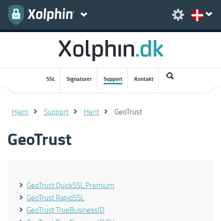
SSL
Signaturer
Support
Kontakt
Hjem
Support
Hent
GeoTrust
GeoTrust
GeoTrust QuickSSL Premium
GeoTrust RapidSSL
GeoTrust TrueBusinessID