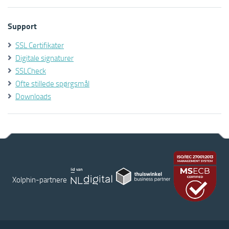
Support
SSL Certifikater
Digitale signaturer
SSLCheck
Ofte stillede spørgsmål
Downloads
Xolphin-partnere