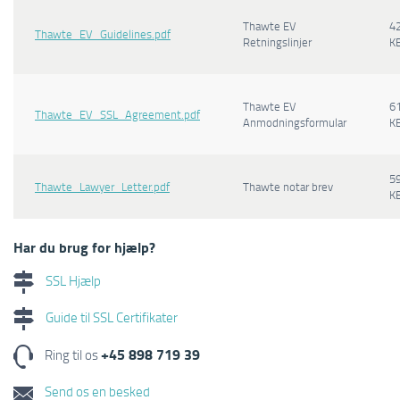
Thawte EV
4
Thawte_EV_Guidelines.pdf
Retningslinjer
K
Thawte EV
6
Thawte_EV_SSL_Agreement.pdf
Anmodningsformular
K
5
Thawte_Lawyer_Letter.pdf
Thawte notar brev
K
Har du brug for hjælp?
SSL Hjælp
Guide til SSL Certifikater
+45 898 719 39
Ring til os
Send os en besked