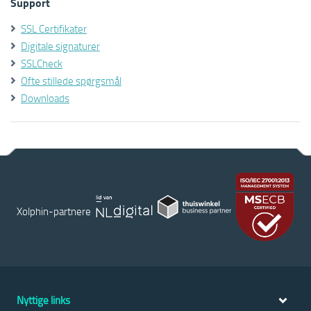
Support
SSL Certifikater
Digitale signaturer
SSLCheck
Ofte stillede spørgsmål
Downloads
Xolphin-partnere
Nyttige links