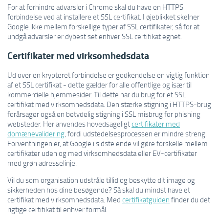
For at forhindre advarsler i Chrome skal du have en HTTPS
forbindelse ved at installere et SSL certifikat. I øjeblikket skelner
Google ikke mellem forskellige typer af SSL certifikater, så for at
undgå advarsler er dybest set enhver SSL certifikat egnet.
Certifikater med virksomhedsdata
Ud over en krypteret forbindelse er godkendelse en vigtig funktion
af et SSL certifikat - dette gælder for alle offentlige og især til
kommercielle hjemmesider. Til dette har du brug for et SSL
certifikat med virksomhedsdata. Den stærke stigning i HTTPS-brug
forårsager også en betydelig stigning i SSL misbrug for phishing
websteder. Her anvendes hovedsageligt
certifikater med
domænevalidering
, fordi udstedelsesprocessen er mindre streng.
Forventningen er, at Google i sidste ende vil gøre forskelle mellem
certifikater uden og med virksomhedsdata eller EV-certifikater
med grøn adresselinje.
Vil du som organisation udstråle tillid og beskytte dit image og
sikkerheden hos dine besøgende? Så skal du mindst have et
certifikat med virksomhedsdata. Med
certifikatguiden
finder du det
rigtige certifikat til enhver formål.