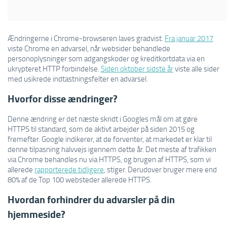
Ændringerne i Chrome-browseren laves gradvist.
Fra januar 2017
viste Chrome en advarsel, når websider behandlede
personoplysninger som adgangskoder og kreditkortdata via en
ukrypteret HTTP forbindelse.
Siden oktober sidste år
viste alle sider
med usikrede indtastningsfelter en advarsel.
Hvorfor disse ændringer?
Denne ændring er det næste skridt i Googles mål om at gøre
HTTPS til standard, som de aktivt arbejder på siden 2015 og
fremefter. Google indikerer, at de forventer, at markedet er klar til
denne tilpasning halvvejs igennem dette år. Det meste af trafikken
via Chrome behandles nu via HTTPS, og brugen af HTTPS, som vi
allerede
rapporterede tidligere
, stiger. Derudover bruger mere end
80% af de Top 100 websteder allerede HTTPS.
Hvordan forhindrer du advarsler på din
hjemmeside?