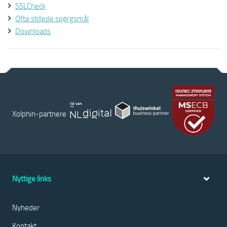
SSLCheck
Ofte stillede spørgsmål
Downloads
Xolphin-partnere
Nyttige links
Nyheder
Kontakt