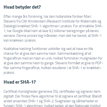
Hvad betyder det?
Efter mange års forskning, har den hollandske forsker Marc
Stevens fra CWI Amsterdam (Research Institute for Matematik og
Datalogi) knækket SHA-1-algoritmen i praksis. For at knække SHA-
1, har Google tillad ham at lave 9,2 billioner beregninger på deres
servere. Denne proces tog måneder, men det har bevist, at SHA-1
kan knækkes i praksis.
Kvalitative hashing funktioner udskiller sig ved at have en lille
chance for at give den samme hash. Sammenkædning af et
fingeraftryk med en hash er unik, hvilket forhindrer muligheden for
at give den samme hash to gange. Stevens formået at give to PDF-
filer samme fingeraftryk, hvilket resulterer i at SHA-1 er knækket i
praksis.
Hvad er SHA-1?
Certifikat myndigheder generere SSL certifikater og signerer dem
digitalt. Der findes flere algoritmer til at signere et certifikat. Blandt
andet anvendes SHA-1 og SHA-2. Svagheder og sårbarheder er
fundet i SHA-1 algoritmen, hvilket betød, at den Nationale Institut