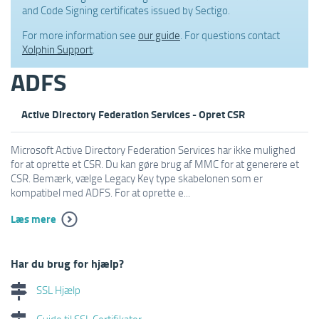
and Code Signing certificates issued by Sectigo.
For more information see
our guide
. For questions contact
Xolphin Support
.
ADFS
Active Directory Federation Services - Opret CSR
Microsoft Active Directory Federation Services har ikke mulighed
for at oprette et CSR. Du kan gøre brug af MMC for at generere et
CSR. Bemærk, vælge Legacy Key type skabelonen som er
kompatibel med ADFS. For at oprette e...
Læs mere
Har du brug for hjælp?
SSL Hjælp
Guide til SSL Certifikater