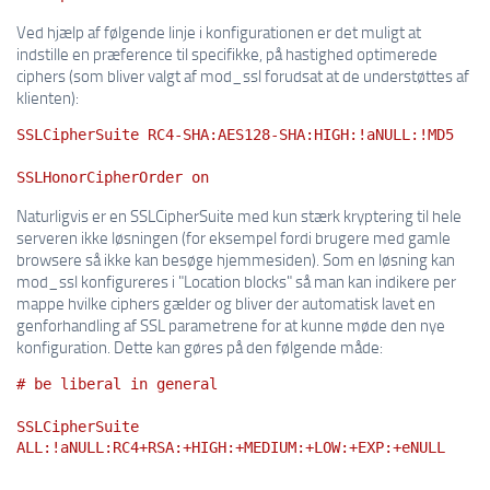
Ved hjælp af følgende linje i konfigurationen er det muligt at
indstille en præference til specifikke, på hastighed optimerede
ciphers (som bliver valgt af mod_ssl forudsat at de understøttes af
klienten):
SSLCipherSuite RC4-SHA:AES128-SHA:HIGH:!aNULL:!MD5
SSLHonorCipherOrder on
Naturligvis er en SSLCipherSuite med kun stærk kryptering til hele
serveren ikke løsningen (for eksempel fordi brugere med gamle
browsere så ikke kan besøge hjemmesiden). Som en løsning kan
mod_ssl konfigureres i "Location blocks" så man kan indikere per
mappe hvilke ciphers gælder og bliver der automatisk lavet en
genforhandling af SSL parametrene for at kunne møde den nye
konfiguration. Dette kan gøres på den følgende måde:
# be liberal in general
SSLCipherSuite
ALL:!aNULL:RC4+RSA:+HIGH:+MEDIUM:+LOW:+EXP:+eNULL