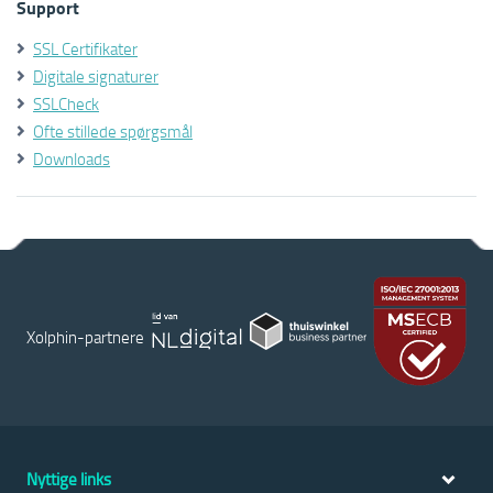
Support
SSL Certifikater
Digitale signaturer
SSLCheck
Ofte stillede spørgsmål
Downloads
Xolphin-partnere
Nyttige links