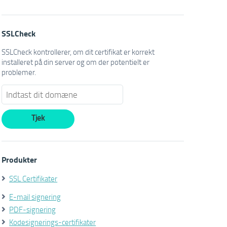
SSLCheck
SSLCheck kontrollerer, om dit certifikat er korrekt
installeret på din server og om der potentielt er
problemer.
Produkter
SSL Certifikater
E-mail signering
PDF-signering
Kodesignerings-certifikater