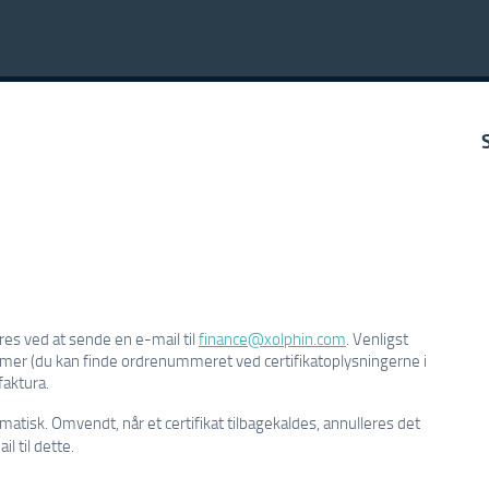
res ved at sende en e-mail til
finance@xolphin.com
. Venligst
mer (du kan finde ordrenummeret ved certifikatoplysningerne i
faktura.
omatisk. Omvendt, når et certifikat tilbagekaldes, annulleres det
l til dette.