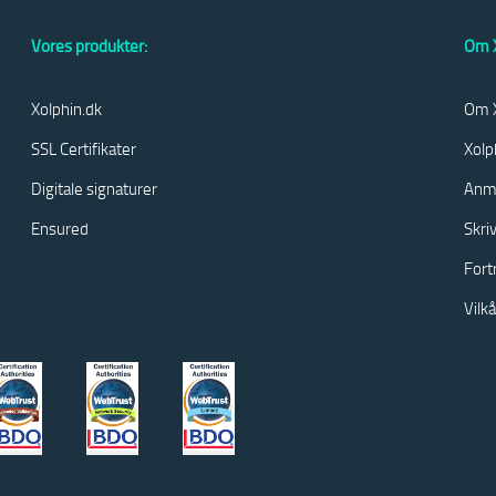
Vores produkter:
Om X
Xolphin.dk
Om X
SSL Certifikater
Xolp
Digitale signaturer
Anm
Ensured
Skri
Fort
Vilk