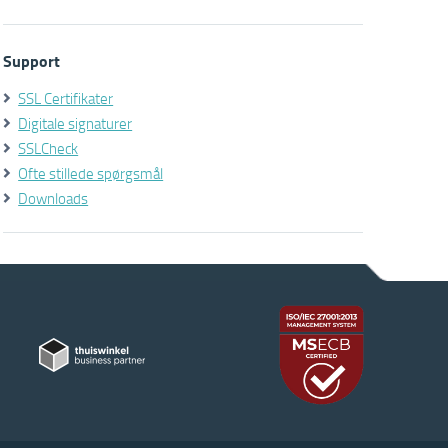
Support
SSL Certifikater
Digitale signaturer
SSLCheck
Ofte stillede spørgsmål
Downloads