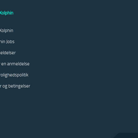
olphin
olphin
hin Jobs
eldelser
v en anmeldelse
rolighedspolitik
år og betingelser