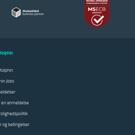
olphin
olphin
hin Jobs
eldelser
v en anmeldelse
rolighedspolitik
år og betingelser