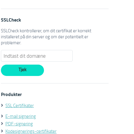
SSLCheck
SSLCheck kontrollerer, om dit certifikat er korrekt
installeret på din server og om der potentielt er
problemer.
Produkter
SSL Certifikater
E-mail signering
PDF-signering
Kodesignerings-certifikater