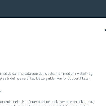
ikat med de samme data som den sidste, men med en ny start- og
jes til det nye certifikat. Dette gælder kun for SSL certifikater,
?
 kontrolpanelet. Her finder du et overblik over dine certifikater, og