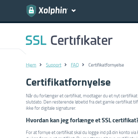
Hjem
Support
FAQ
Certifikatfornyelse
Certifikatfornyelse
Når du forlænger et certifikat, modtager du et nyt certif
slutdato. Den resterende løbetid fra det gamle certifikat tilfø
ikke for digitale signaturer.
Hvordan kan jeg forlænge et SSL certifikat
For at fornye et certifikat skal du logge ind på din konto via