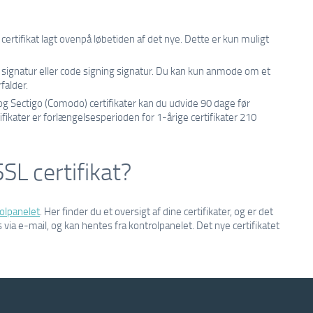
 certifikat lagt ovenpå løbetiden af det nye. Dette er kun muligt
l signatur eller code signing signatur. Du kan kun anmode om et
rfalder.
og Sectigo (Comodo) certifikater kan du udvide 90 dage før
fikater er forlængelsesperioden for 1-årige certifikater 210
SL certifikat?
olpanelet
. Her finder du et oversigt af dine certifikater, og er det
s via e-mail, og kan hentes fra kontrolpanelet. Det nye certifikatet