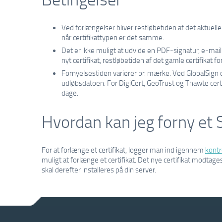
Ved forlængelser bliver restløbetiden af det aktuelle
når certifikattypen er det samme.
Det er ikke muligt at udvide en PDF-signatur, e-mai
nyt certifikat, restløbetiden af ​​det gamle certifikat fo
Fornyelsestiden varierer pr. mærke. Ved GlobalSign 
udløbsdatoen. For DigiCert, GeoTrust og Thawte certi
dage.
Hvordan kan jeg forny et S
For at forlænge et certifikat, logger man ind igennem
kontr
muligt at forlænge et certifikat. Det nye certifikat modtage
skal derefter installeres på din server.