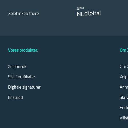
Xolphin-partnere
Vores produkter:
Om X
Xolphin.dk
Om X
SSL Certifikater
Xolp
Digitale signaturer
Anm
Ensured
Skri
Fort
Vilk