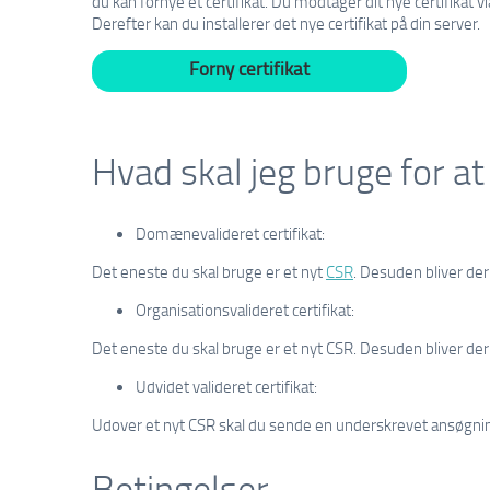
du kan fornye et certifikat. Du modtager dit nye certifikat v
Derefter kan du installerer det nye certifikat på din server.
Forny certifikat
Hvad skal jeg bruge for at
Domænevalideret certifikat:
Det eneste du skal bruge er et nyt
CSR
. Desuden bliver de
Organisationsvalideret certifikat:
Det eneste du skal bruge er et nyt CSR. Desuden bliver de
Udvidet valideret certifikat:
Udover et nyt CSR skal du sende en underskrevet ansøgning
Betingelser