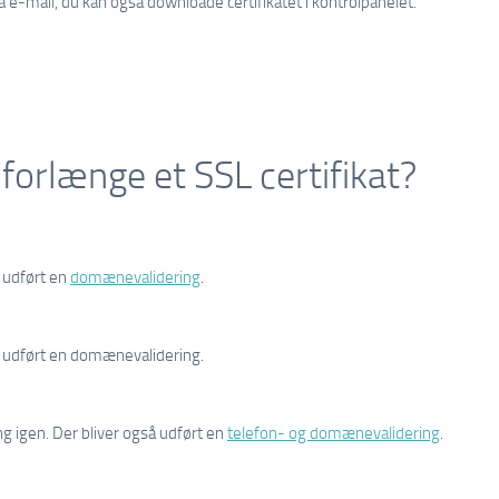
ia e-mail, du kan også downloade certifikatet i kontrolpanelet.
 forlænge et SSL certifikat?
r udført en
domænevalidering
.
r udført en domænevalidering.
 igen. Der bliver også udført en
telefon- og domænevalidering
.