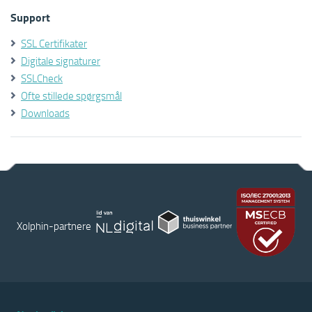
Support
SSL Certifikater
Digitale signaturer
SSLCheck
Ofte stillede spørgsmål
Downloads
Xolphin-partnere