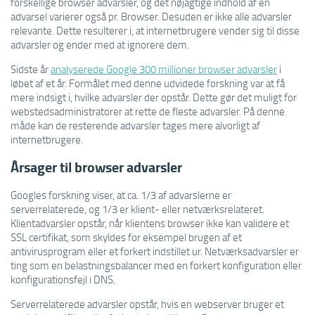
forskellige browser advarsler, og det nøjagtige indhold af en
advarsel varierer også pr. Browser. Desuden er ikke alle advarsler
relevante. Dette resulterer i, at internetbrugere vender sig til disse
advarsler og ender med at ignorere dem.
Sidste år
analyserede Google 300 millioner browser advarsler
i
løbet af et år. Formålet med denne udvidede forskning var at få
mere indsigt i, hvilke advarsler der opstår. Dette gør det muligt for
webstedsadministratorer at rette de fleste advarsler. På denne
måde kan de resterende advarsler tages mere alvorligt af
internetbrugere.
Årsager til browser advarsler
Googles forskning viser, at ca. 1/3 af advarslerne er
serverrelaterede, og 1/3 er klient- eller netværksrelateret.
Klientadvarsler opstår, når klientens browser ikke kan validere et
SSL certifikat, som skyldes for eksempel brugen af ​​et
antivirusprogram eller et forkert indstillet ur. Netværksadvarsler er
ting som en belastningsbalancer med en forkert konfiguration eller
konfigurationsfejl i DNS.
Serverrelaterede advarsler opstår, hvis en webserver bruger et