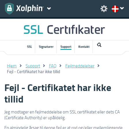
SSL
Signaturer
Support
Kontakt
Hjem
Support
FAQ
Fejlmeddelelser
Fejl - Certifikatet har ikke tillid
Fejl - Certifikatet har ikke
tillid
Jeg modtager en fejlmeddelelse om SSL certifikatet eller dets CA
(Certificate Authority) er upålidelig.
En almindelig årsag til denne fejl er at rod og/eller mellemliggende