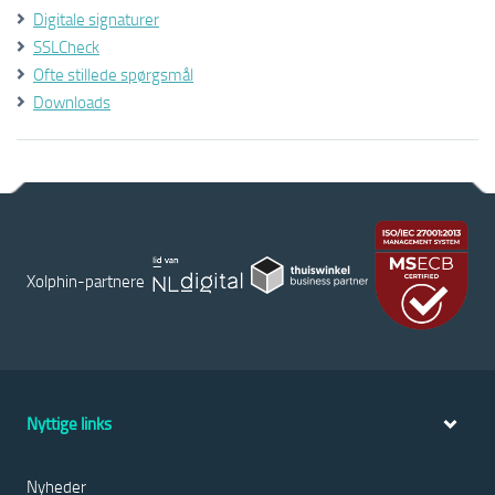
Digitale signaturer
SSLCheck
Ofte stillede spørgsmål
Downloads
Xolphin-partnere
Nyttige links
Nyheder