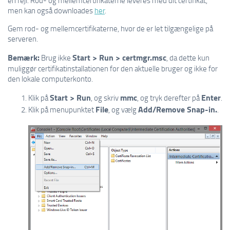
men kan også downloades
her
.
Gem rod- og mellemcertifikaterne, hvor de er let tilgængelige på
serveren.
Bemærk:
Start > Run > certmgr.msc
Brug ikke
, da dette kun
muliggør certifikatinstallationen for den aktuelle bruger og ikke for
den lokale computerkonto.
Start > Run
mmc
Enter
Klik på
, og skriv
, og tryk derefter på
.
File
Add/Remove Snap-in.
Klik på menupunktet
, og vælg
.