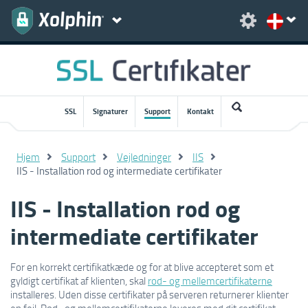
SSL
Signaturer
Support
Kontakt
Hjem
Support
Vejledninger
IIS
IIS - Installation rod og intermediate certifikater
IIS - Installation rod og
intermediate certifikater
For en korrekt certifikatkæde og for at blive accepteret som et
gyldigt certifikat af klienten, skal
rod- og mellemcertifikaterne
installeres. Uden disse certifikater på serveren returnerer klienter
en fejl. Rod- og mellemcertifikaterne leveres med dit certifikat,