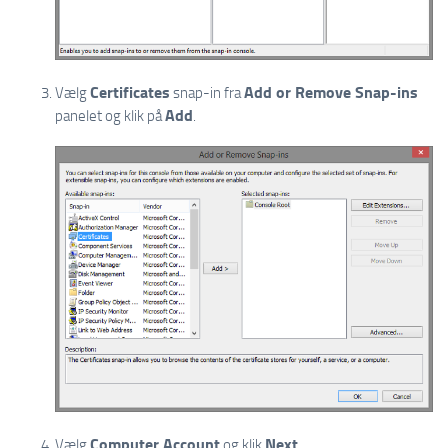
Certificates
Add or Remove Snap-ins
Vælg
snap-in fra
Add
panelet og klik på
.
Computer Account
Next
Vælg
og klik
.