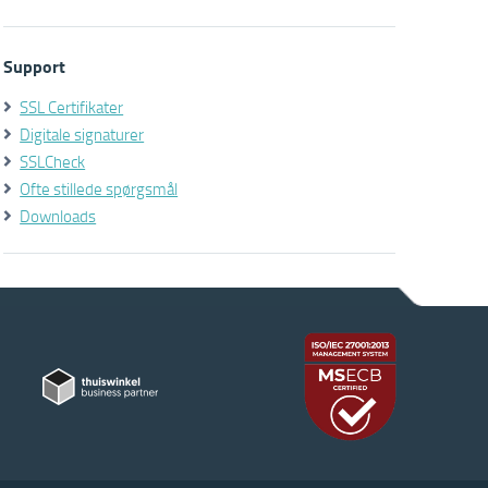
Support
SSL Certifikater
Digitale signaturer
SSLCheck
Ofte stillede spørgsmål
Downloads