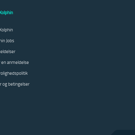
olphin
olphin
hin Jobs
eldelser
v en anmeldelse
rolighedspolitik
år og betingelser