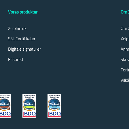
Vores produkter:
Om X
Xolphin.dk
Om X
SSL Certifikater
Xolp
Digitale signaturer
Anm
Ensured
Skri
Fort
Vilk