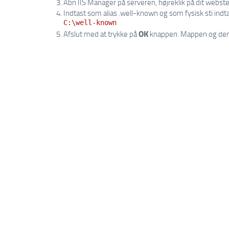
Åbn IIS Manager på serveren, højreklik på dit webs
Indtast som alias .well-known og som fysisk sti indt
C:\well-known
OK
Afslut med at trykke på
knappen. Mappen og dens