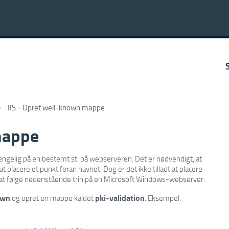
IIS - Opret well-known mappe
mappe
lgængelig på en bestemt sti på webserveren. Det er nødvendigt, at
t placere et punkt foran navnet. Dog er det ikke tilladt at placere
 at følge nedenstående trin på en Microsoft Windows-webserver:
own
pki-validation
og opret en mappe kaldet
. Eksempel: