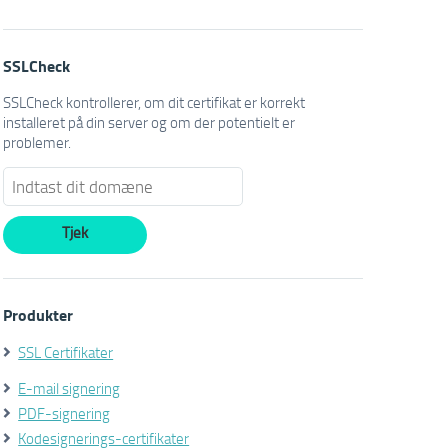
SSLCheck
SSLCheck kontrollerer, om dit certifikat er korrekt
installeret på din server og om der potentielt er
problemer.
Produkter
SSL Certifikater
E-mail signering
PDF-signering
Kodesignerings-certifikater