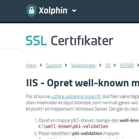
Hjem
Support
Vejledninger
IIS
IIS FAQ
IIS - Opret well-known 
For at kunne
udføre validering via en fil
, skal filen være ti
stien indeholder et skjult bibliotek, som normalt gøres ved a
et punkt i et mappenavn i Windows Server. Det gør du ved
well-kn
Opret en mappe på C-drevet, navngiv den
C:\well-known\pki-validation
pki-validation
Placer tekstfilen i
mappen.