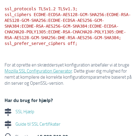
ssl_protocols TLSv1.2 TLSv1.3;
ssl_ciphers ECDHE-ECDSA-AES128-GCM-SHA256:ECDHE-RSA-
AES128-GCM-SHA256:ECDHE-ECDSA-AES256-GCM-
SHA384:ECDHE-RSA-AES256-GCM-SHA384:ECDHE-ECDSA-
CHACHA20-POLY1305:ECDHE-RSA-CHACHA20-POLY1305:DHE-
RSA-AES128-GCM-SHA256:DHE-RSA-AES256-GCM-SHA384;
ssl_prefer_server_ciphers off;
For at oprette en skræddersyet konfiguration anbefaler vi at bruge
Mozilla SSL Configuration Generator
. Dette giver dig mulighed for
nemt at kompilere de korrekte konfigurationsparametre baseret på
din server og OpenSSL-version.
Har du brug for hjælp?
SSL Hjælp
Guide til SSL Certifikater