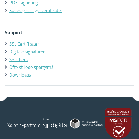
PDF-signering
Kodesignerings-certifikater
Support
SSL Certifikater
Digitale signaturer
SSLCheck
Ofte stillede spørgsmål
Downloads
Xolphin-partnere