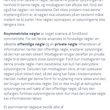
henhold til denne nøgle, og modtageren kan afkode det, fordi det
også har nøglen i sin besiddelse. Det store problem med denne
krypteringsform er, at nøglen skal udveksles på en bestemt måde
mellem de to parter. Hvis nøglen opsnappes, er oplysningerne ikke
længere sikre.
Asymmetriske nøgler
er noget sværere at forstå end
symmetriske. For det første anvendes to forskellige nøgler: en
offentlige nøgle
private nøgle
såkaldte
og en
. Afsenderen af
informationen henter den offentlige nøgle, krypterer oplysninger,
så den kan sendes sikkert. Modtageren bruger derefter sin private
nøgle til at dekryptere disse oplysninger. Fordi kun modtageren har
denne private nøgle i hans besiddelse, kan kun han dekryptere
oplysningerne. Desuden kan modtageren sikre, at han opbevarer
nøglen på et sikkert sted, så det aldrig kan falde i tredjemandens
hænder, hvilket gør denne form for kryptering mere sikker end den,
der bruger symmetriske nøgler. Det er ikke muligt at dekryptere
oplysningerne ved hjælp af den offentlige nøgle, så hvis den
opfanges, forbliver oplysningerne sikre. Kun med den private nøgle
kan informationen læses.
Et asymmetrisk nøglepar består altid af: