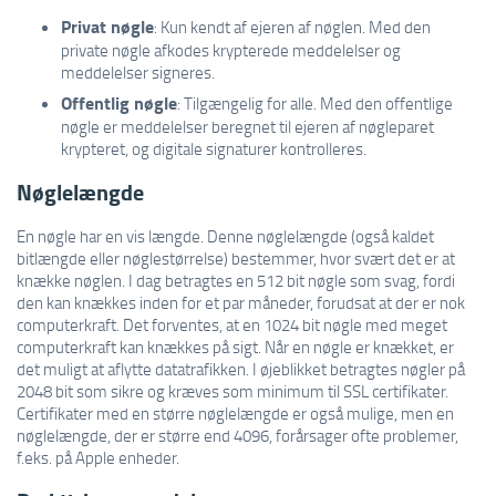
Privat nøgle
: Kun kendt af ejeren af nøglen. Med den
private nøgle afkodes krypterede meddelelser og
meddelelser signeres.
Offentlig nøgle
: Tilgængelig for alle. Med den offentlige
nøgle er meddelelser beregnet til ejeren af nøgleparet
krypteret, og digitale signaturer kontrolleres.
Nøglelængde
En nøgle har en vis længde. Denne nøglelængde (også kaldet
bitlængde eller nøglestørrelse) bestemmer, hvor svært det er at
knække nøglen. I dag betragtes en 512 bit nøgle som svag, fordi
den kan knækkes inden for et par måneder, forudsat at der er nok
computerkraft. Det forventes, at en 1024 bit nøgle med meget
computerkraft kan knækkes på sigt. Når en nøgle er knækket, er
det muligt at aflytte datatrafikken. I øjeblikket betragtes nøgler på
2048 bit som sikre og kræves som minimum til SSL certifikater.
Certifikater med en større nøglelængde er også mulige, men en
nøglelængde, der er større end 4096, forårsager ofte problemer,
f.eks. på Apple enheder.