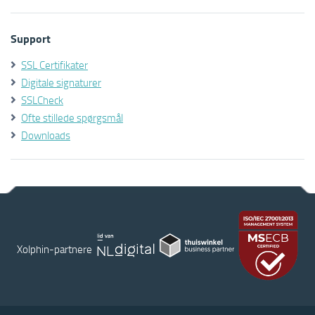
Support
SSL Certifikater
Digitale signaturer
SSLCheck
Ofte stillede spørgsmål
Downloads
Xolphin-partnere