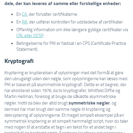
dele, der kan leveres af samme eller forskellige enheder:
En
CA
, der forvalter certifikaterne.
En
RA
, der udfører kontrollen for udstedelse af certifikater.
Offentlig information om ikke længere gyldige certifikater via
CRL eller OCSP
.
Betingelserne for PKI er fastsat i en CPS (Certificate Practice
Statement).
Kryptografi
Kryptering er krypterelsen af oplysninger med det formål at gøre
den ubrugeligt uden den nøgle, som oplysningerne kan læses med.
PKI er baseret på asymmetrisk kryptografi. Dette er et begreb, der
har eksisteret siden 1976, da to kryptografer, Whitfeld Diffie og
Martin Hellman, foreslog at bruge de såkaldte asymmetriske
symmetriske nøgler
nøgler. Indtil da blev der altid brugt
, og
dermed har man brugt den samme nøgle til kryptering og
dekryptering af oplysningerne. Et meget simpelt eksempel på en
symmetrisk kryptering er et simpelt hemmeligt script, hvor du taler
med nogen til at erstatte et tegn i en tekst for et andet tegn i
henhold til en bestemt nøgle. Senderen krypterer oplysningerne i