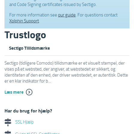
and Code Signing certificates issued by Sectigo.
For more information see
our guide
. For questions contact
Xolphin Support
.
Trustlogo
Sectigo Tillidsmærke
Sectigo (tidligere Comodo) tillidsmærke er et visuelt stempel, der
vises på et websted, der angiver, at webstedet er sikkert, og
identiteten af den enhed, der driver webstedet, er autentisk. Dette
er en klar indikator for b...
Læs mere
Har du brug for hjælp?
SSL Hjælp
Guide til SSL Certifikater