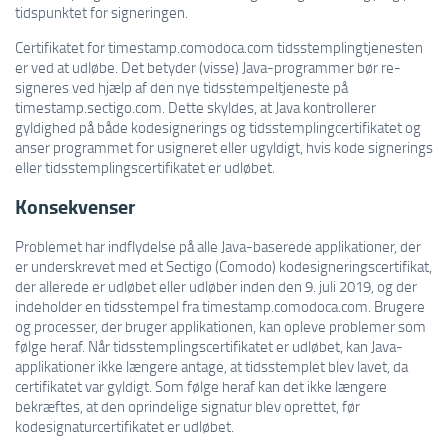
tidspunktet for signeringen.
Certifikatet for timestamp.comodoca.com tidsstemplingtjenesten
er ved at udløbe. Det betyder (visse) Java-programmer bør re-
signeres ved hjælp af den nye tidsstempeltjeneste på
timestamp.sectigo.com. Dette skyldes, at Java kontrollerer
gyldighed på både kodesignerings og tidsstemplingcertifikatet og
anser programmet for usigneret eller ugyldigt, hvis kode signerings
eller tidsstemplingscertifikatet er udløbet.
Konsekvenser
Problemet har indflydelse på alle Java-baserede applikationer, der
er underskrevet med et Sectigo (Comodo) kodesigneringscertifikat,
der allerede er udløbet eller udløber inden den 9. juli 2019, og der
indeholder en tidsstempel fra timestamp.comodoca.com. Brugere
og processer, der bruger applikationen, kan opleve problemer som
følge heraf. Når tidsstemplingscertifikatet er udløbet, kan Java-
applikationer ikke længere antage, at tidsstemplet blev lavet, da
certifikatet var gyldigt. Som følge heraf kan det ikke længere
bekræftes, at den oprindelige signatur blev oprettet, før
kodesignaturcertifikatet er udløbet.