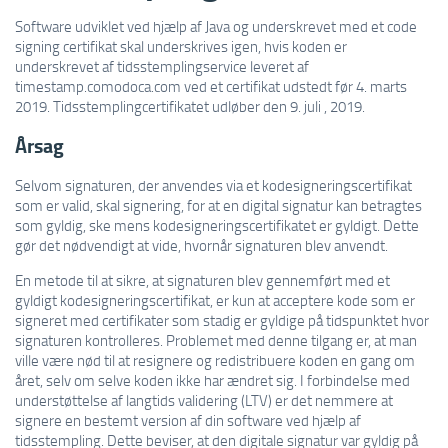
Software udviklet ved hjælp af Java og underskrevet med et code
signing certifikat skal underskrives igen, hvis koden er
underskrevet af tidsstemplingservice leveret af
timestamp.comodoca.com ved et certifikat udstedt før 4. marts
2019. Tidsstemplingcertifikatet udløber den 9. juli , 2019.
Årsag
Selvom signaturen, der anvendes via et kodesigneringscertifikat
som er valid, skal signering, for at en digital signatur kan betragtes
som gyldig, ske mens kodesigneringscertifikatet er gyldigt. Dette
gør det nødvendigt at vide, hvornår signaturen blev anvendt.
En metode til at sikre, at signaturen blev gennemført med et
gyldigt kodesigneringscertifikat, er kun at acceptere kode som er
signeret med certifikater som stadig er gyldige på tidspunktet hvor
signaturen kontrolleres. Problemet med denne tilgang er, at man
ville være nød til at resignere og redistribuere koden en gang om
året, selv om selve koden ikke har ændret sig. I forbindelse med
understøttelse af langtids validering (LTV) er det nemmere at
signere en bestemt version af din software ved hjælp af
tidsstempling. Dette beviser, at den digitale signatur var gyldig på