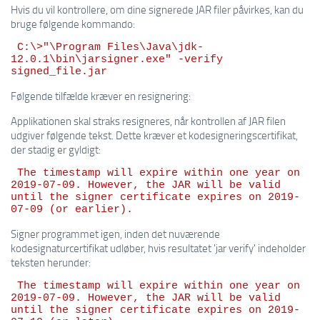
Hvis du vil kontrollere, om dine signerede JAR filer påvirkes, kan du
bruge følgende kommando:
 C:\>"\Program Files\Java\jdk-
12.0.1\bin\jarsigner.exe" -verify 
Følgende tilfælde kræver en resignering:
Applikationen skal straks resigneres, når kontrollen af JAR filen
udgiver følgende tekst. Dette kræver et kodesigneringscertifikat,
der stadig er gyldigt:
 The timestamp will expire within one year on 
2019-07-09. However, the JAR will be valid 
until the signer certificate expires on 2019-
Signer programmet igen, inden det nuværende
kodesignaturcertifikat udløber, hvis resultatet 'jar verify' indeholder
teksten herunder:
 The timestamp will expire within one year on 
2019-07-09. However, the JAR will be valid 
until the signer certificate expires on 2019-