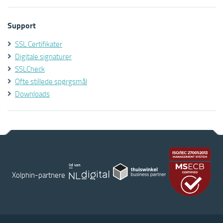
Support
SSL Certifikater
Digitale signaturer
SSLCheck
Ofte stillede spørgsmål
Downloads
Xolphin-partnere