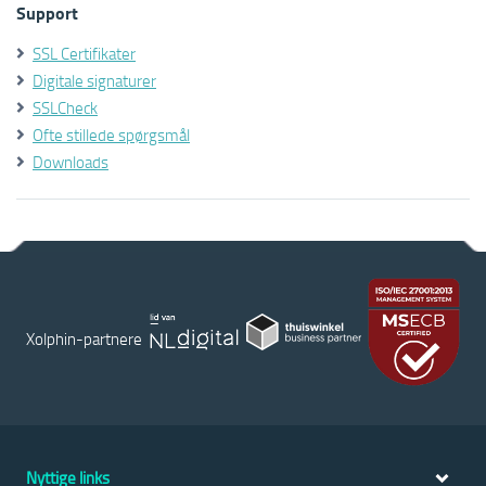
Support
SSL Certifikater
Digitale signaturer
SSLCheck
Ofte stillede spørgsmål
Downloads
Xolphin-partnere
Nyttige links