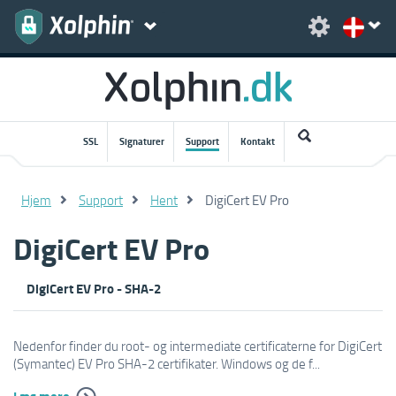
SSL
Signaturer
Support
Kontakt
Hjem
Support
Hent
DigiCert EV Pro
DigiCert EV Pro
DigiCert EV Pro - SHA-2
Nedenfor finder du root- og intermediate certificaterne for DigiCert
(Symantec) EV Pro SHA-2 certifikater. Windows og de f...