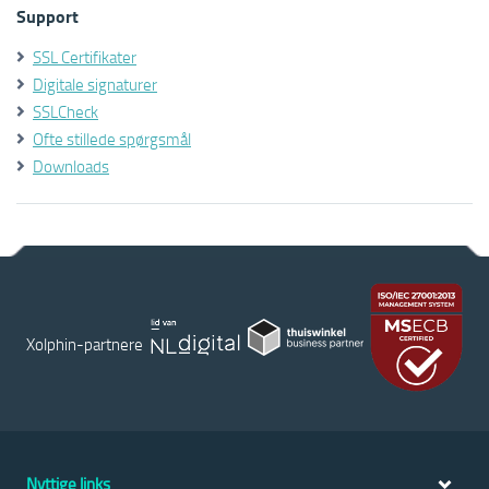
Support
SSL Certifikater
Digitale signaturer
SSLCheck
Ofte stillede spørgsmål
Downloads
Xolphin-partnere
Nyttige links