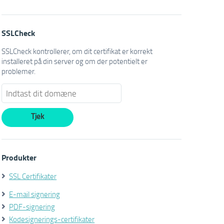
SSLCheck
SSLCheck kontrollerer, om dit certifikat er korrekt
installeret på din server og om der potentielt er
problemer.
Produkter
SSL Certifikater
E-mail signering
PDF-signering
Kodesignerings-certifikater