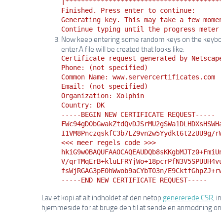
|***************************************
Finished. Press enter to continue:
Generating key. This may take a few mome
Continue typing until the progress meter
Now keep entering some random keys on the keyboard 
enter.A file will be created that looks like:
Certificate request generated by Netscap
Phone: (not specified)
Common Name: www.servercertificates.com
Email: (not specified)
Organization: Xolphin
Country: DK
-----BEGIN NEW CERTIFICATE REQUEST-----
FWc94gDObGwakZtdQvDJSrMU2gSWa1DLHDXsHSWH
I1VM8PnczqskfC3b7LZ9vn2w5Yydkt6t2zUU9g/r
<<< meer regels code >>>
hkiG9w0BAQUFAAOCAQEAUDQb8sKKgbMJTz0+FmiU
V/qrTMqErB+kluLFRYjWo+18pcrPfN3V5SPUUH4v
fsWjRGAG3pE0hWwob9aCYbT03n/E9CktfGhpZJ+r
-----END NEW CERTIFICATE REQUEST-----
Lav et kopi af alt indholdet af den netop
genererede CSR
, 
hjemmeside for at bruge den til at sende en anmodning om 