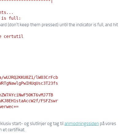
*********************|
nts...
 is full:
(don't keep them pressed) until the indicator is full, and hit
e certutil
a/wUJRQ2KKU8Z1/lW03CrFcb
WRTgNawlgPwIHUqUsc3T23fs
nZW7AYciNwF50KT6vMJ7TB
uKJ8EH1staAccW2f/FSFZswr
werwec+=
inklusiv start- og slutlinjer og tag til
anmodningssiden
på vores
et certifikat.