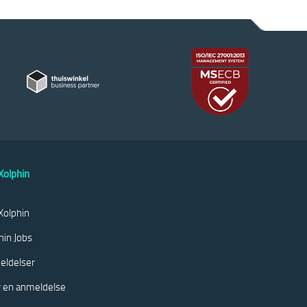
olphin
olphin
hin Jobs
eldelser
v en anmeldelse