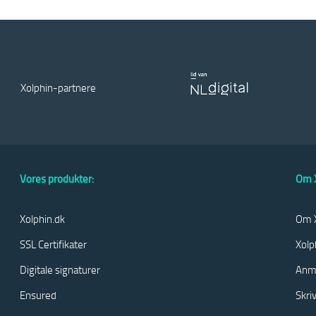
Xolphin-partnere
Vores produkter:
Om X
Xolphin.dk
Om X
SSL Certifikater
Xolp
Digitale signaturer
Anm
Ensured
Skri