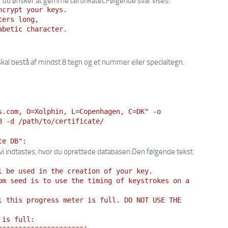
ncrypt your keys.
ters long,
abetic character.
l bestå af mindst 8 tegn og et nummer eller specialtegn.
s.com, O=Xolphin, L=Copenhagen, C=DK" -o
8 -d /path/to/certificate/
te DB":
 indtastes, hvor du oprettede databasen.Den følgende tekst
l be used in the creation of your key.
om seed is to use the timing of keystrokes on a
l this progress meter is full. DO NOT USE THE
 is full: