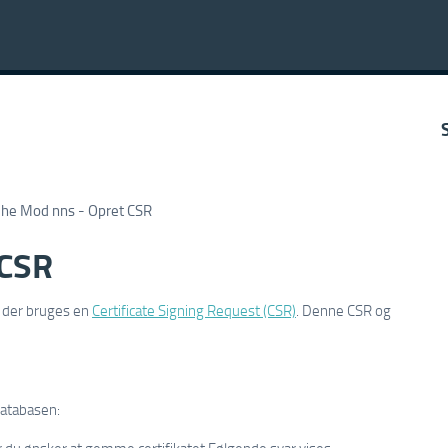
he Mod nns - Opret CSR
 CSR
l der bruges en
Certificate Signing Request (CSR)
. Denne CSR og
databasen:
vor du ønsker at gemme certifikatet.Følgende svar vises: