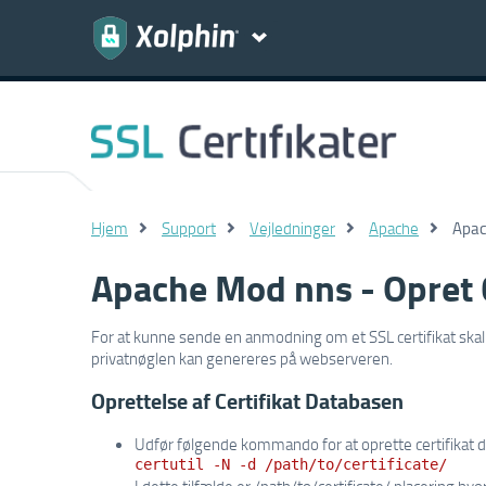
Hjem
Support
Vejledninger
Apache
Apac
Apache Mod nns - Opret
For at kunne sende en anmodning om et SSL certifikat ska
privatnøglen kan genereres på webserveren.
Oprettelse af Certifikat Databasen
Udfør følgende kommando for at oprette certifikat 
certutil -N -d /path/to/certificate/
I dette tilfælde er /path/to/certificate/ placering h