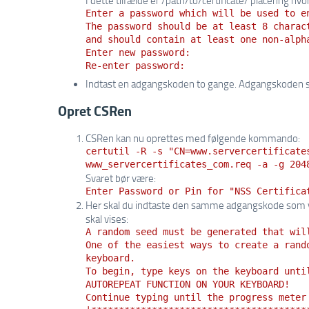
Enter a password which will be used to e
The password should be at least 8 charac
and should contain at least one non-alph
Enter new password:
Re-enter password:
Indtast en adgangskoden to gange. Adgangskoden ska
Opret CSRen
CSRen kan nu oprettes med følgende kommando:
certutil -R -s "CN=www.servercertificate
www_servercertificates_com.req -a -g 204
Svaret bør være:
Enter Password or Pin for "NSS Certifica
Her skal du indtaste den samme adgangskode som vi
skal vises:
A random seed must be generated that wil
One of the easiest ways to create a rand
keyboard.
To begin, type keys on the keyboard unti
AUTOREPEAT FUNCTION ON YOUR KEYBOARD!
Continue typing until the progress meter