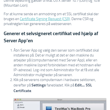
Denne vejledning gælder til Mac OS X Server 10.7 (Lion) og 10.8
(Mountain Lion).
For at kunne sende en anmodning om et SSL certifikat skal der
bruges en
Certificate Signing Request (CSR)
. Denne CSR og
privatnøglen kan genereres på webserveren.
Generer et selvsigneret certifikat ved hjælp af
Server App'en
Åbn Server App og vælg den server som certifikatet skal
installeres på. Det er muligt at det er den maskine du
arbejder på (computernavnet med Server App), eller en
anden maskine (opret forbindelsen med et hostnavn eller
IP-adresse). Log-ind som Administrator for at få vist alle
Administrator muligheder på serveren.
Klik på serverens computernavn i hardware sektionen,
Settings
Edit... SSL
derefter på
fanebladet. Klik på
Certificate
.