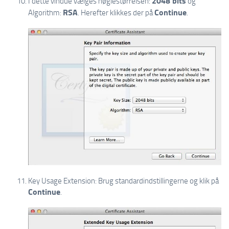
2048 bits
I dette vindue vælges nøglestørrelsen:
og
RSA
Continue
Algorithm:
. Herefter klikkes der på
.
Key Usage Extension: Brug standardindstillingerne og klik på
Continue
.