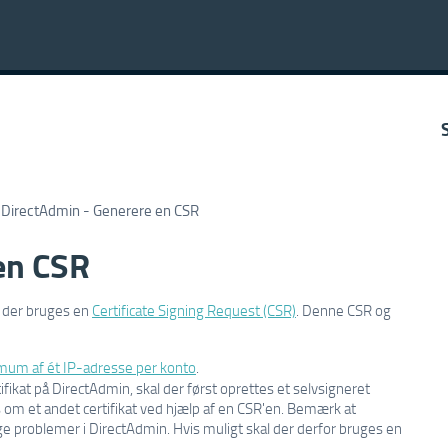
DirectAdmin - Generere en CSR
en CSR
l der bruges en
Certificate Signing Request (CSR)
. Denne CSR og
imum af ét IP-adresse per konto
.
tifikat på DirectAdmin, skal der først oprettes et selvsigneret
es om et andet certifikat ved hjælp af en CSR'en. Bemærk at
 problemer i DirectAdmin. Hvis muligt skal der derfor bruges en