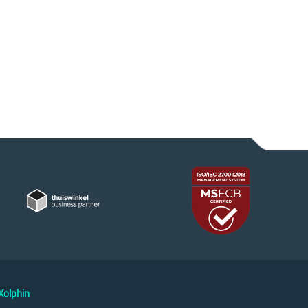
olphin