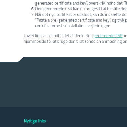
generated certificate and key", overskriv indholdet. T
Den genererede CSR kan nu bruges til at bestille det 
Når det nye certifikat er udstedt, kan du indsætte d
"Paste a pre-generated certificate and key", og tryk 
certrifikaterne fra installationsvejledningen.
Lav et kopi af alt indholdet af den netop
genererede CSR
, 
hjemmeside for at bruge den til at sende en anmodning om 
Nyttige links