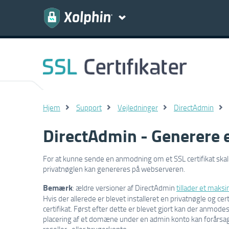
Hjem
Support
Vejledninger
DirectAdmin
DirectAdmin - Generere 
For at kunne sende en anmodning om et SSL certifikat ska
privatnøglen kan genereres på webserveren.
Bemærk
: ældre versioner af DirectAdmin
tillader et maks
Hvis der allerede er blevet installeret en privatnøgle og cer
certifikat. Først efter dette er blevet gjort kan der anmod
placering af et domæne under en admin konto kan forårsage
reseller- eller brugerkonto.