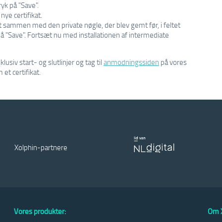
ryk på "Save".
nye certifikat.
et sammen med den private nøgle, der blev gemt før, i feltet
på "Save". Fortsæt nu med installationen af intermediate
inklusiv start- og slutlinjer og tag til
anmodningssiden
på vores
et certifikat.
Xolphin-partnere
Vores produkter:
Om X