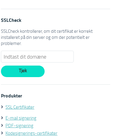
SSLCheck
SSLCheck kontrollerer, om dit certifikat er korrekt
installeret på din server og om der potentielt er
problemer.
Produkter
SSL Certifikater
E-mail signering
PDF-signering
Kodesignerings-certifikater