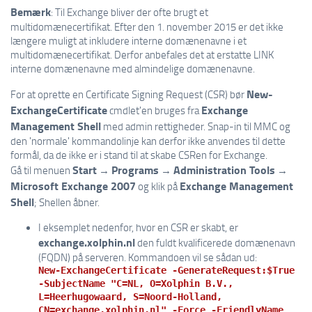
Bemærk
: Til Exchange bliver der ofte brugt et
multidomænecertifikat. Efter den 1. november 2015 er det ikke
længere muligt at inkludere interne domænenavne i et
multidomænecertifikat. Derfor anbefales det at erstatte LINK
interne domænenavne med almindelige domænenavne.
New-
For at oprette en Certificate Signing Request (CSR) bør
ExchangeCertificate
Exchange
cmdlet'en bruges fra
Management Shell
med admin rettigheder. Snap-in til MMC og
den 'normale' kommandolinje kan derfor ikke anvendes til dette
formål, da de ikke er i stand til at skabe CSRen for Exchange.
Start
Programs
Administration Tools
Gå til menuen
→
→
→
Microsoft Exchange 2007
Exchange Management
og klik på
Shell
; Shellen åbner.
I eksemplet nedenfor, hvor en CSR er skabt, er
exchange.xolphin.nl
den fuldt kvalificerede domænenavn
(FQDN) på serveren. Kommandoen vil se sådan ud:
New-ExchangeCertificate -GenerateRequest:$True
-SubjectName "C=NL, O=Xolphin B.V.,
L=Heerhugowaard, S=Noord-Holland,
CN=exchange.xolphin.nl" -Force -FriendlyName