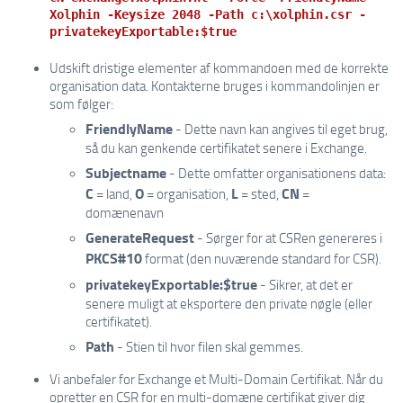
Xolphin -Keysize 2048 -Path c:\xolphin.csr -
privatekeyExportable:$true
Udskift dristige elementer af kommandoen med de korrekte
organisation data. Kontakterne bruges i kommandolinjen er
som følger:
FriendlyName
- Dette navn kan angives til eget brug,
så du kan genkende certifikatet senere i Exchange.
Subjectname
- Dette omfatter organisationens data:
C
O
L
CN
= land,
= organisation,
= sted,
=
domænenavn
GenerateRequest
- Sørger for at CSRen genereres i
PKCS#10
format (den nuværende standard for CSR).
privatekeyExportable:$true
- Sikrer, at det er
senere muligt at eksportere den private nøgle (eller
certifikatet).
Path
- Stien til hvor filen skal gemmes.
Vi anbefaler for Exchange et Multi-Domain Certifikat. Når du
opretter en CSR for en multi-domæne certifikat giver dig