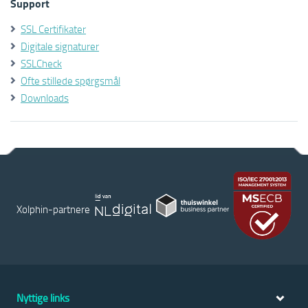
Support
SSL Certifikater
Digitale signaturer
SSLCheck
Ofte stillede spørgsmål
Downloads
Xolphin-partnere
Nyttige links