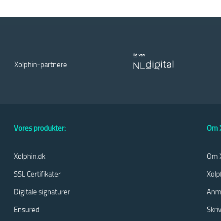
Xolphin-partnere
Vores produkter:
Om X
Xolphin.dk
Om X
SSL Certifikater
Xolp
Digitale signaturer
Anm
Ensured
Skri