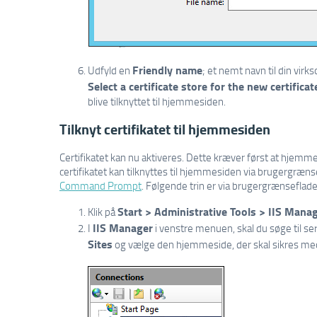
Friendly name
Udfyld en
; et nemt navn til din vi
Select a certificate store for the new certificat
blive tilknyttet til hjemmesiden.
Tilknyt certifikatet til hjemmesiden
Certifikatet kan nu aktiveres. Dette kræver først at hjemm
certifikatet kan tilknyttes til hjemmesiden via brugergrænse
Command Prompt
. Følgende trin er via brugergrænseflade
Start > Administrative Tools > IIS Mana
Klik på
IIS Manager
I
i venstre menuen, skal du søge til se
Sites
og vælge den hjemmeside, der skal sikres med 