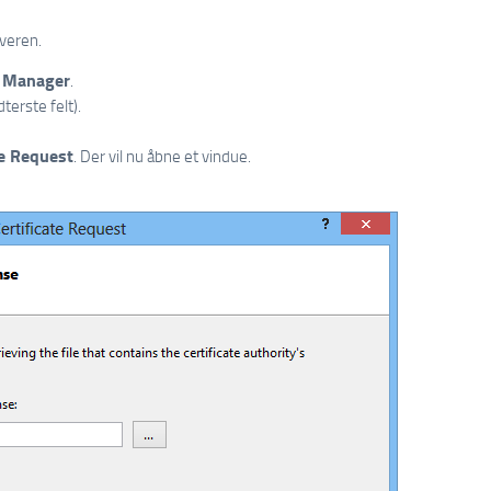
rveren.
S Manager
.
terste felt).
te Request
. Der vil nu åbne et vindue.