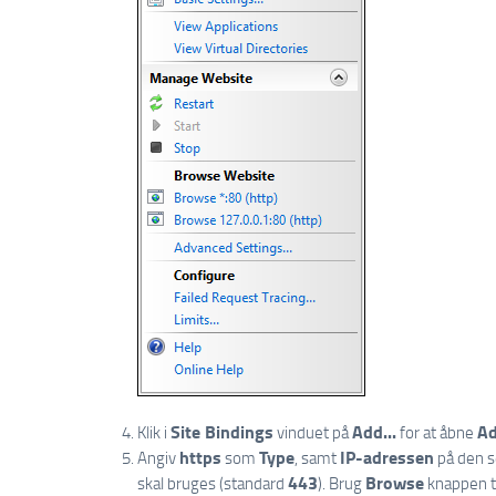
Site Bindings
Add...
Ad
Klik i
vinduet på
for at åbne
https
Type
IP-adressen
Angiv
som
, samt
på den s
443
Browse
skal bruges (standard
). Brug
knappen ti