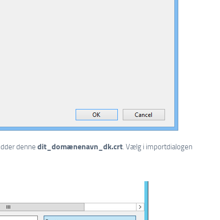
dit_domænenavn_dk.crt
 hedder denne
. Vælg i importdialogen