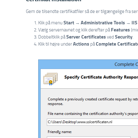
Gem de tilsendte certifikatfiler så de er tilgængelige fra se
Start
Administrative Tools
II
Klik på menu
→
→
Features
Vælg servernavnet og klik derefter på
(mid
Server Certificates
Security
Dobbeltklik på
ved
.
Actions
Complete Certifica
Klik til højre under
på