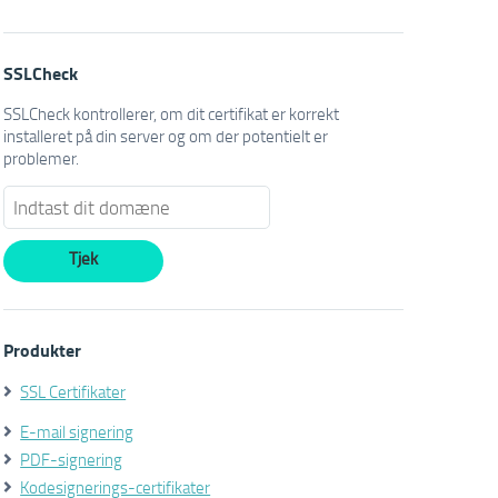
SSLCheck
SSLCheck kontrollerer, om dit certifikat er korrekt
installeret på din server og om der potentielt er
problemer.
Produkter
SSL Certifikater
E-mail signering
PDF-signering
Kodesignerings-certifikater