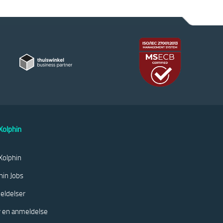
olphin
olphin
hin Jobs
eldelser
v en anmeldelse