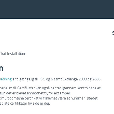
fikat Installation
on
ledning
er tilgængelig til IIS 5 og 6 samt Exchange 2000 og 2003.
t per e-mail. Certifikatet kan også hentes igennem kontrolpanelet.
vn det er blevet anmodnet til, for eksempel:
multidomæne certifikat vil filnavnet være et nummer i stedet
ate certifikater hvis de er der.