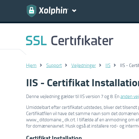
Hjem
Support
Vejledninger
IIS
IIS - Certi
IIS - Certifikat Installati
Denne vejledning gælder til IIS version 7 og 8. En
anden vej
Umiddelbart efter certifikatet udstedes, bliver det tilsend
Certifikatfilen vil have det samme navn som det domænena
www_ditdomaine_dk.crt. I tilfælde af en anmodning om et 
for domænenavnet. Husk også at installere rod- og intermedi
Certifikat Installation