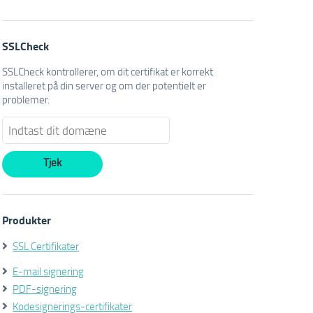
SSLCheck
SSLCheck kontrollerer, om dit certifikat er korrekt
installeret på din server og om der potentielt er
problemer.
Produkter
SSL Certifikater
E-mail signering
PDF-signering
Kodesignerings-certifikater