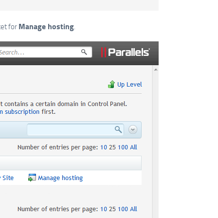
Manage hosting
tet for
.