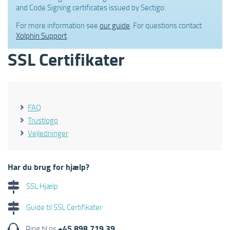
and Code Signing certificates issued by Sectigo.
For more information see
our guide
. For questions contact
Xolphin Support
.
SSL Certifikater
FAQ
Trustlogo
Vejledninger
Har du brug for hjælp?
SSL Hjælp
Guide til SSL Certifikater
+45 898 719 39
Ring til os