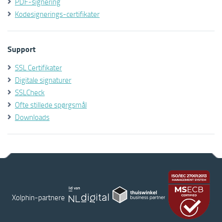
PDF-signering
Kodesignerings-certifikater
Support
SSL Certifikater
Digitale signaturer
SSLCheck
Ofte stillede spørgsmål
Downloads
Xolphin-partnere